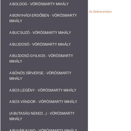
A BOLDOG - VÖRÖSMARTY MIHÁLY
Webáruházak, Weblapok fejlesztése Nyíregyházán és Debrecenben
A BONYHÁDI ERDŐBEN - VÖRÖSMARTY
MIHÁLY
A BUCSUZÓ - VÖRÖSMARTY MIHÁLY
A BUJDOSÓ - VÖRÖSMARTY MIHÁLY
A BUJDOSÓ GYILKOS - VÖRÖSMARTY
MIHÁLY
A BŰNÖS SÍRVERSE - VÖRÖSMARTY
MIHÁLY
A BÚS LEGÉNY - VÖRÖSMARTY MIHÁLY
A BÚS VÁNDOR - VÖRÖSMARTY MIHÁLY
(A BUTASÁG NEKED...) - VÖRÖSMARTY
MIHÁLY
A BUVÁR KUND - VÖRÖSMARTY MIHÁLY