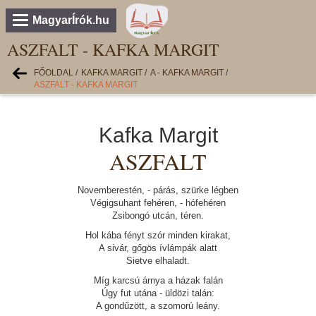
MagyarÍrók.hu
ASZFALT - KAFKA MARGIT
FŐOLDAL
/
KAFKA MARGIT
/
A - KAFKA MARGIT
/
ASZFALT - KAFKA MARGIT
Kafka Margit
ASZFALT
Novemberestén, - párás, szürke légben
Végigsuhant fehéren, - hófehéren
Zsibongó utcán, téren.
Hol kába fényt szór minden kirakat,
A sivár, gőgös ívlámpák alatt
Sietve elhaladt.
Míg karcsú árnya a házak falán
Úgy fut utána - üldözi talán:
A gondűzött, a szomorú leány.