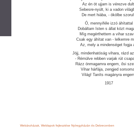
Az én öt ujjam is vérezve dult
Sebesre-nyúlt, ki a vadon világ
De mert hiába, - ökölbe szorul
Ó, mennyiféle izzó áhítattal
Dobáltam Isten s állat közt ma
Míg megérthettem a vihar szav
Csak egy áhítat van - lelkemre m
Az, mely a mindenséget fogja á
Jöjj, mindenhatóság vihara, rázd az
- Rémülve rebben varjak rút csapat
Rázz önmagamra engem, ősi sze
Vihar hárfája, zengjed sorsoma
Világ! Taníts magányra engem
1917
Webáruházak, Weblapok fejlesztése Nyíregyházán és Debrecenben