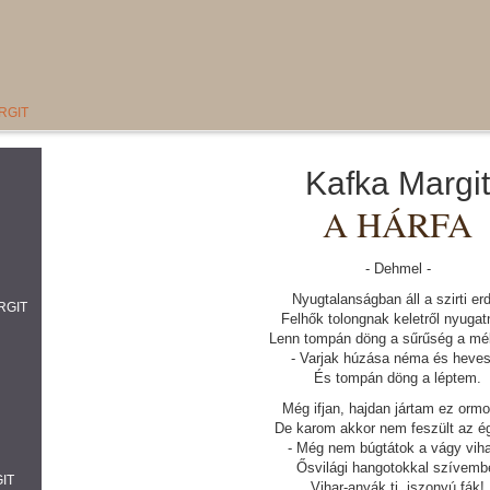
RGIT
Kafka Margit
A HÁRFA
- Dehmel -
Nyugtalanságban áll a szirti er
RGIT
Felhők tolongnak keletről nyugat
Lenn tompán döng a sűrűség a mé
- Varjak húzása néma és heves
És tompán döng a léptem.
Még ifjan, hajdan jártam ez ormo
De karom akkor nem feszült az é
- Még nem búgtátok a vágy viha
Ősvilági hangotokkal szívemb
IT
Vihar-anyák ti, iszonyú fák!