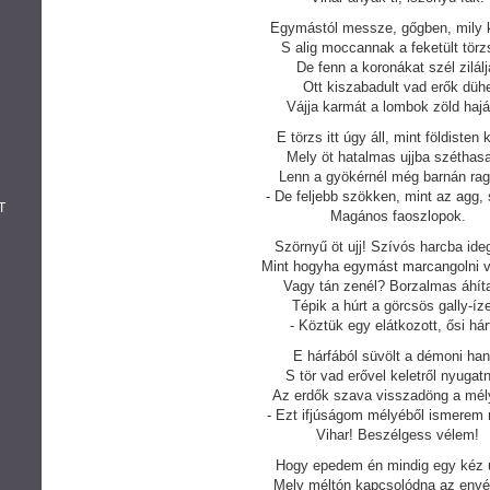
Egymástól messze, gőgben, mily 
S alig moccannak a feketült törz
De fenn a koronákat szél zilálj
Ott kiszabadult vad erők düh
Vájja karmát a lombok zöld hajá
E törzs itt úgy áll, mint földisten 
Mely öt hatalmas ujjba széthasa
Lenn a gyökérnél még barnán rag
- De feljebb szökken, mint az agg, 
T
Magános faoszlopok.
Szörnyű öt ujj! Szívós harcba ideg
Mint hogyha egymást marcangolni 
Vagy tán zenél? Borzalmas áhíta
Tépik a húrt a görcsös gally-íz
- Köztük egy elátkozott, ősi hár
E hárfából süvölt a démoni han
S tör vad erővel keletről nyugat
Az erdők szava visszadöng a mél
- Ezt ifjúságom mélyéből ismerem 
Vihar! Beszélgess vélem!
Hogy epedem én mindig egy kéz 
Mely méltón kapcsolódna az eny