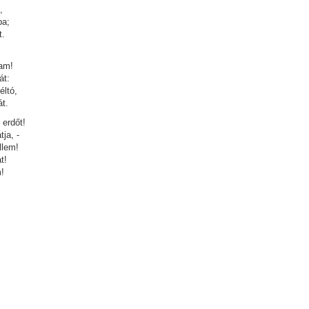
,
ba;
t.
gam!
át:
éltó,
t.
 erdőt!
ja, -
llem!
t!
!