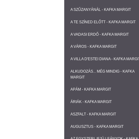
A SZŰZANYÁNÁL - KAFKA MARGIT
A TE SZÍNED ELŐTT - KAFKA MARGIT
A VADASI ERDŐ - KAFKA MARGIT
A VÁROS - KAFKA MARGIT
A VILLA D'ESTEI DIANA - KAFKA MARGI
ALKUDOZÁS... MÉG MINDIG - KAFKA
MARGIT
APÁM - KAFKA MARGIT
ÁRIÁK - KAFKA MARGIT
ASZFALT - KAFKA MARGIT
AUGUSZTUS - KAFKA MARGIT
AZ EGYSZERI, IFJÚ LEÁNYOK - KAFKA