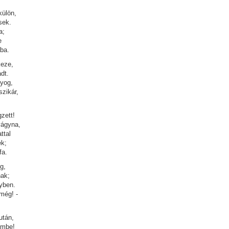
külön,
sek.
a;
e
ba.
keze,
dt.
yog,
szikár,
zett!
vágyna,
ttal
ek;
fa.
g,
nak;
yben.
még! -
után,
émbe!