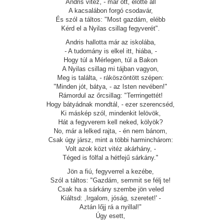
Andris vitéz, - már ott, elötte áll
A kacsalábon forgó csodavár,
És szól a táltos: "Most gazdám, elébb
Kérd el a Nyilas csillag fegyverét".
Andris hallotta már az iskolába,
- A tudomány is elkel itt, hiába, -
Hogy túl a Mérlegen, túl a Bakon
A Nyilas csillag mi tájban vagyon,
Meg is találta, - ráköszöntött szépen:
"Minden jót, bátya, - az Isten nevében!"
Rámordul az őrcsillag: "Terrringettét!
Hogy bátyádnak mondtál, - ezer szerencséd,
Ki máskép szól, mindenkit lelövök,
Hát a fegyverem kell neked, kölyök?
No, már a lelked rajta, - én nem bánom,
Csak úgy jársz, mint a többi harminchárom:
Volt azok közt vitéz akárhány, -
Téged is fölfal a hétfejű sárkány."
Jön a fiú, fegyverrel a kezébe,
Szól a táltos: "Gazdám, semmit se félj te!
Csak ha a sárkány szembe jön veled
Kiáltsd: ,Irgalom, jóság, szeretet!' -
Aztán lőjj rá a nyillal!"
Úgy esett,