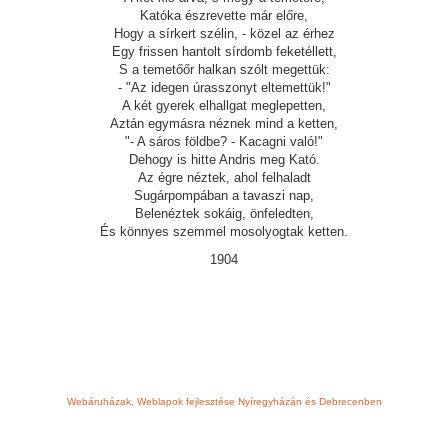
Katóka észrevette már előre,
Hogy a sírkert szélin, - közel az érhez
Egy frissen hantolt sírdomb feketéllett,
S a temetőőr halkan szólt megettük:
- "Az idegen úrasszonyt eltemettük!"
A két gyerek elhallgat meglepetten,
Aztán egymásra néznek mind a ketten,
"- A sáros földbe? - Kacagni való!"
Dehogy is hitte Andris meg Kató.
Az égre néztek, ahol felhaladt
Sugárpompában a tavaszi nap,
Belenéztek sokáig, önfeledten,
És könnyes szemmel mosolyogtak ketten.
1904
Webáruházak, Weblapok fejlesztése Nyíregyházán és Debrecenben