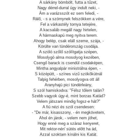
A sárkány bömbölt, futta a tűzet,
Nagy dérrel-durral úgy indult neki, -
Ám a varázsszót ez sem feledi, -
Rálő, - s a szörnynek felszökken a vére,
Fel a várkastély tornya tetejére,
A kacsaláb megáll nagy hirtelen,
A hármaskapú meg nyitva terem.
Ahogy belép, csak eláll szeme, szája, -
Körülte van tündérország csodája.
A szóló szőlő szólítgatja szépen,
Mosolygó alma mosolyog kezében,
Csengő barack is csendül csodaképen,
Mintha angyalpár ministrálna épen, -
S középütt, - színes vizű szökőkútnál
Talpig fehérben, mosolyogva ott áll
Aranyhajú pici tündérleány,
S szól hamiskodva: "Félsz tőlem talán?
Szebb vagyok úgy-é, mint borzas Katád?
Velem játszani mindig fogsz-e hát?"
A fiú nézi és szól csendesen:
- "De már, kisasszony, - én megkövetem,
Ahol én járok, - velem nem jöhet,
Hogy enné meg a száraz kenyeret,
Mit rektor-nén' sütés előtt ha ád,
Azzal szoktam kínálni kis Katát.