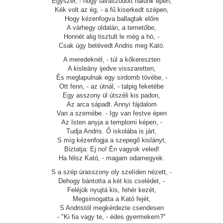
Egyszer, - hogy tavaszodott nálunk épen,
Kék volt az ég, - a fű kiserkedt szépen,
Hogy kézenfogva ballagtak előre
A várhegy oldalán, a temetőbe,
Honnét alig tisztult le még a hó, -
Csak úgy betévedt Andris meg Kató.
A meredeknél, - túl a kőkereszten
A kisleány ijedve visszaretten,
És meglapulnak egy sirdomb tövébe, -
Ott fenn, - az útnál, - talpig feketébe
Egy asszony ül útszéli kis padon,
Az arca sápadt. Annyi fájdalom
Van a szemébe. - Igy van festve épen
Az Isten anyja a templomi képen, -
Tudja Andris. Ő iskolába is járt,
S míg kézenfogja a szepegő kislányt,
Biztatja: Ej no! Én vagyok veled!
Ha félsz Kató, - magam odamegyek.
S a szép úrasszony oly szelíden nézett, -
Dehogy bántotta a két kis cselédet, -
Feléjük nyujtá kis, fehér kezét,
Megsimogatta a Kató fejét,
S Andristól megkérdezte csendesen
- "Ki fia vagy te, - édes gyermekem?"