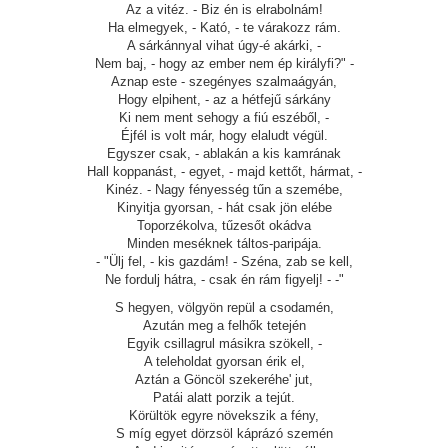
Az a vitéz. - Biz én is elrabolnám!
Ha elmegyek, - Kató, - te várakozz rám.
A sárkánnyal vihat úgy-é akárki, -
Nem baj, - hogy az ember nem ép királyfi?" -
Aznap este - szegényes szalmaágyán,
Hogy elpihent, - az a hétfejű sárkány
Ki nem ment sehogy a fiú eszéből, -
Éjfél is volt már, hogy elaludt végül.
Egyszer csak, - ablakán a kis kamrának
Hall koppanást, - egyet, - majd kettőt, hármat, -
Kinéz. - Nagy fényesség tűn a szemébe,
Kinyitja gyorsan, - hát csak jön elébe
Toporzékolva, tűzesőt okádva
Minden meséknek táltos-paripája.
- "Ülj fel, - kis gazdám! - Széna, zab se kell,
Ne fordulj hátra, - csak én rám figyelj! - -"
S hegyen, völgyön repül a csodamén,
Azután meg a felhők tetején
Egyik csillagrul másikra szökell, -
A teleholdat gyorsan érik el,
Aztán a Göncöl szekeréhe' jut,
Patái alatt porzik a tejút.
Körültök egyre növekszik a fény,
S míg egyet dörzsöl káprázó szemén