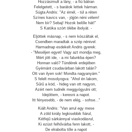
Hozzásimult a lány, - a fiú bátran
Felelgetett, - s barátok lettek hárman.
Súgta Andris: "Az érnél, - túl a réten
Színes kavics van, - jöjjön néni vélem!
Nem bír? Sebaj! Hozok belőle hát!"
S Katóka szórt ölébe ibolyát. -
Eljöttek másnap, - s nem kószáltak el,
Csendben maradtak a szép nénivel.
Harmadnap esdekelt Andris gyerek:
- "Meséljen egyet! Vagy azt mondja meg,
Mért jött ide, - a mi falunkba épen?
Honnan való? Tündérek erdejében
Gyémánt csudavárban lakott talán?
Ott van ilyen sok! Mondta nagyanyám."
S felelt mosolyogva: "Ahol én lakom,
Sűrű a köd, - hideg van ott nagyon,
Azért nem tudnék meggyógyulni ott;
Idejöttem, - keresni a napot.
Itt fényesebb, - de nem elég, - sohse..."
Kiált Andris: "Van arrul egy mese
A zöld király legkisebbik fiárul,
Kétfejű sárkánnyal viaskodásrul,
Ki ezüst felhővárba fenn lakott, -
De elrabolta tőle a napot