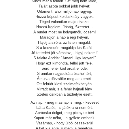
Nincs már a földön. Ott meg nem leled,
Talált azóta sokkal jobb helyet;
Odament, ahol milljó nap ragyog,
Hozzá képest kolduskirály vagyok.
Téged valamikor majd elvezet
Hozzá Irgalom, Jóság, Szeretet. -
A rendet most ne bolygatnók, öcsém!
Maradjon a nap a régi helyén,
Hajolj a szóra, az Isten megáld,
S a kedvedért megáldja kis Katát.
Jó tettedért jót várhatsz, - higyj nekem!"
S felelte Andris: "Amen! Úgy legyen!"
Hogy ezt kimondta, felhő jött felé,
Sűrű fehér köd arcát elfödé,
S amikor nagysokára észhe' tért,
Ámulva dörzsölte meg a szemét.
Ott feküdt kicsi szalmafekhelyén.
Virradt már, s a fehér hajnali fény
Széles csíkban a tűzhelyre esett.
Az nap, - meg másnap is még, - keveset
Látta Katót, - s játékra rá nem ért.
Aprócska dolgot, meg picinyke bért
Kapott már néha, - s győzte emberül.
Vasárnap, - hogy újból összekerül
A két kis árva, s megy a temetőre,