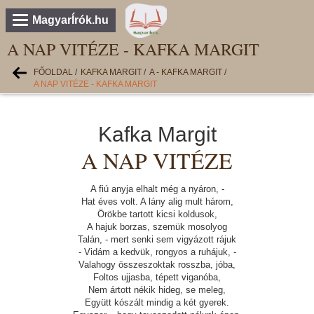
MagyarÍrók.hu
A NAP VITÉZE - KAFKA MARGIT
FŐOLDAL
/
KAFKA MARGIT
/
A - KAFKA MARGIT
/
A NAP VITÉZE - KAFKA MARGIT
Kafka Margit
A NAP VITÉZE
A fiú anyja elhalt még a nyáron, -
Hat éves volt. A lány alig mult három,
Örökbe tartott kicsi koldusok,
A hajuk borzas, szemük mosolyog
Talán, - mert senki sem vigyázott rájuk
- Vidám a kedvük, rongyos a ruhájuk, -
Valahogy összeszoktak rosszba, jóba,
Foltos ujjasba, tépett viganóba,
Nem ártott nékik hideg, se meleg,
Együtt kószált mindig a két gyerek.