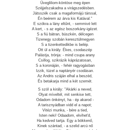
Üvegliliom-köntöse meg épen
Széjjelszakadna a virágszedésben.
Játsszék csak a magaformájú társsal,
Én beérem az árva kis Katával."
E szókra a lány eltűnt, - semmivé lett
A kert, - s az egész boszorkány-igézet.
S a fiú bátran, büszkén, délcegen
Tizenegy szobán keresztülmegyen
S a tizenkettedikbe is belép.
Ott ül a király. Ékes, csodaszép
Palástja, trónja: - mind csupa arany
Csillog, szikrázik káprázatosan,
S a koronáján, - fehér ragyogásban
Izzik, tüzel a naptányér csodásan.
Az Andris száján elhal a beszéd,
És betakarja mind a két szemét.
S szól a király: "Akárki a neved,
Olyat míveltél, mit senkise tett,
Odadom önkényt, ha - ép akarod -
A tarisznyádban vidd el a napot;
Vitézi munka, - bére a tied,
Isten neki! Odaadom, elvihet'd,
Ha kedved tartja. Egy a bökkenő,
Kinek szántad, - a szelid arcú nő