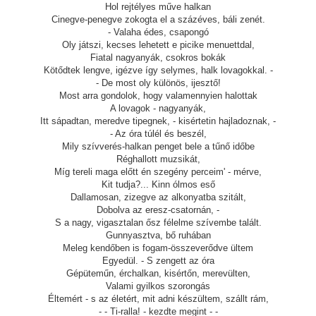
Hol rejtélyes műve halkan
Cinegve-penegve zokogta el a százéves, báli zenét.
- Valaha édes, csapongó
Oly játszi, kecses lehetett e picike menuettdal,
Fiatal nagyanyák, csokros bokák
Kötődtek lengve, igézve így selymes, halk lovagokkal. -
- De most oly különös, ijesztő!
Most arra gondolok, hogy valamennyien halottak
A lovagok - nagyanyák,
Itt sápadtan, meredve tipegnek, - kisértetin hajladoznak, -
- Az óra túlél és beszél,
Mily szívverés-halkan penget bele a tűnő időbe
Réghallott muzsikát,
Míg tereli maga előtt én szegény perceim' - mérve,
Kit tudja?... Kinn ólmos eső
Dallamosan, zizegve az alkonyatba szitált,
Dobolva az eresz-csatornán, -
S a nagy, vigasztalan ősz félelme szívembe talált.
Gunnyasztva, bő ruhában
Meleg kendőben is fogam-összeverődve ültem
Egyedül. - S zengett az óra
Gépüteműn, érchalkan, kisértőn, merevülten,
Valami gyilkos szorongás
Éltemért - s az életért, mit adni készültem, szállt rám,
- - Ti-ralla! - kezdte megint - -