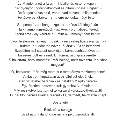
- És Magdolna ott a falon - - Halálfej és ostor e képen. - -
Két gyönyörű növendékangyal az oltáron hosszú ingben. -
- De Magdolna vezeklő, véres, vad eleven keblin minden
Feltépve és kitárva, - s ha erre gondoltam úgy féltem.
S e percbe' zenehang rezgett át a kórus kőhideg falán.
Halk harmónium-etüdök - az Áve, - oly habozó, tévedt
Zsolozsma - oly kérni-félő -, mint aki reményt nem kérhet,
Vagy félelem és remény itt csak ily reszketeg bús zavar tán! - -
- - tudtam, a tüdőbeteg nővér - ő játszik. Szép betegem!
Szédülten hull sápadt csuklója le barna csuhátul övezten;
Húszéves volt és szent. Én forrón, rajongva szerettem,
S hallottam, hogy mondták: "Már boldog, mert tavaszra Jézushoz
megyen!"
Ó, hányszor kísért még most is e törtszárnyú reszketeg zene!
A klastrom kriptafalán át ez elfulladt élet-ének;
Isten szűzfehér báránya - és patakzó Magdolnavérek.
Egy értetlen, összemarkolt gyerekszív rémülete.
Mily reszketve futottam el akkor zord keresztboltívek alatt!
Ó, csukló, bennszakadt sírásom! - Ó, dermedt, halottszínű nap!
II. Sostenuto
Évek béna seregje
Száll nyomtalanul -, de néha a perc vergődve áll,