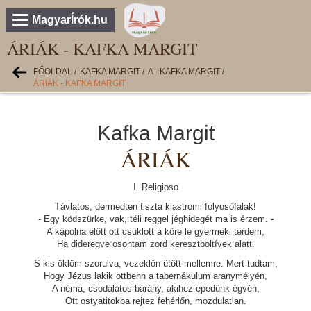
MagyarÍrók.hu
ÁRIÁK - KAFKA MARGIT
FŐOLDAL
/
KAFKA MARGIT
/
A - KAFKA MARGIT
/
ÁRIÁK - KAFKA MARGIT
Kafka Margit
ÁRIÁK
I. Religioso
Távlatos, dermedten tiszta klastromi folyosófalak!
- Egy ködszürke, vak, téli reggel jéghidegét ma is érzem. -
A kápolna előtt ott csuklott a kőre le gyermeki térdem,
Ha dideregve osontam zord keresztboltívek alatt.
S kis öklöm szorulva, vezeklőn ütött mellemre. Mert tudtam,
Hogy Jézus lakik ottbenn a tabernákulum aranymélyén,
A néma, csodálatos bárány, akihez epedünk égvén,
Ott ostyatitokba rejtez fehérlőn, mozdulatlan.