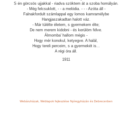
S én görcsös ujjakkal - riadva szöktem át a szoba homályán.
- Még felcsuklott, - - a melódia. - - - Azóta áll -
Falnakfordult számlappal egy lomos kamramélybe
Hangjaszakadtan halott váz.
- Már túlélte életem, s gyermekem élte;
De nem merem kidobni - és kerülöm félve.
Álmomba' hallom mégis -
Hogy mér konokul, ketyegve. A halál,
Hogy tereli perceim, s a gyermekét is...
A régi óra áll.
1911
Webáruházak, Weblapok fejlesztése Nyíregyházán és Debrecenben