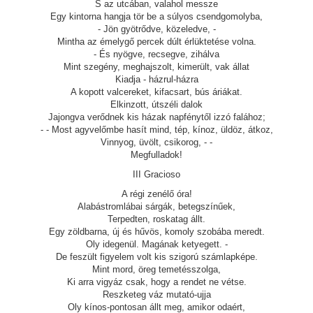
S az utcában, valahol messze
Egy kintorna hangja tör be a súlyos csendgomolyba,
- Jön gyötrődve, közeledve, -
Mintha az émelygő percek dúlt érlüktetése volna.
- És nyögve, recsegve, zihálva
Mint szegény, meghajszolt, kimerült, vak állat
Kiadja - házrul-házra
A kopott valcereket, kifacsart, bús áriákat.
Elkinzott, útszéli dalok
Jajongva verődnek kis házak napfénytől izzó falához;
- - Most agyvelőmbe hasít mind, tép, kínoz, üldöz, átkoz,
Vinnyog, üvölt, csikorog, - -
Megfulladok!
III Gracioso
A régi zenélő óra!
Alabástromlábai sárgák, betegszínűek,
Terpedten, roskatag állt.
Egy zöldbarna, új és hűvös, komoly szobába meredt.
Oly idegenül. Magának ketyegett. -
De feszült figyelem volt kis szigorú számlapképe.
Mint mord, öreg temetésszolga,
Ki arra vigyáz csak, hogy a rendet ne vétse.
Reszketeg váz mutató-ujja
Oly kínos-pontosan állt meg, amikor odaért,