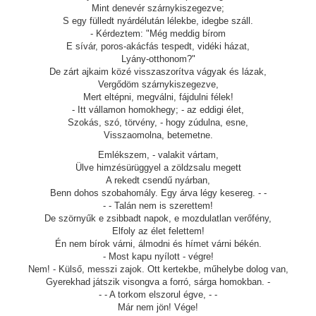
Mint denevér szárnykiszegezve;
S egy fülledt nyárdélután lélekbe, idegbe száll.
- Kérdeztem: "Még meddig bírom
E sívár, poros-akácfás tespedt, vidéki házat,
Lyány-otthonom?"
De zárt ajkaim közé visszaszorítva vágyak és lázak,
Vergődöm szárnykiszegezve,
Mert eltépni, megválni, fájdulni félek!
- Itt vállamon homokhegy; - az eddigi élet,
Szokás, szó, törvény, - hogy zúdulna, esne,
Visszaomolna, betemetne.
Emlékszem, - valakit vártam,
Ülve himzésürüggyel a zöldzsalu megett
A rekedt csendű nyárban,
Benn dohos szobahomály. Egy árva légy kesereg. - -
- - Talán nem is szerettem!
De szörnyűk e zsibbadt napok, e mozdulatlan verőfény,
Elfoly az élet felettem!
Én nem bírok várni, álmodni és hímet várni békén.
- Most kapu nyílott - végre!
Nem! - Külső, messzi zajok. Ott kertekbe, műhelybe dolog van,
Gyerekhad játszik visongva a forró, sárga homokban. -
- - A torkom elszorul égve, - -
Már nem jön! Vége!