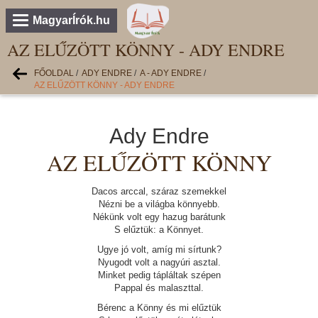
MagyarÍrók.hu
AZ ELŰZÖTT KÖNNY - ADY ENDRE
FŐOLDAL
/
ADY ENDRE
/
A - ADY ENDRE
/
AZ ELŰZÖTT KÖNNY - ADY ENDRE
Ady Endre
AZ ELŰZÖTT KÖNNY
Dacos arccal, száraz szemekkel
Nézni be a világba könnyebb.
Nékünk volt egy hazug barátunk
S elűztük: a Könnyet.
Ugye jó volt, amíg mi sírtunk?
Nyugodt volt a nagyúri asztal.
Minket pedig tápláltak szépen
Pappal és malaszttal.
Bérenc a Könny és mi elűztük