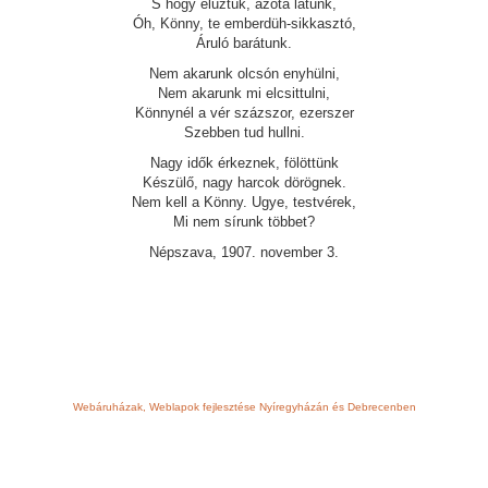
S hogy elűztük, azóta látunk,
Óh, Könny, te emberdüh-sikkasztó,
Áruló barátunk.
Nem akarunk olcsón enyhülni,
Nem akarunk mi elcsittulni,
Könnynél a vér százszor, ezerszer
Szebben tud hullni.
Nagy idők érkeznek, fölöttünk
Készülő, nagy harcok dörögnek.
Nem kell a Könny. Ugye, testvérek,
Mi nem sírunk többet?
Népszava, 1907. november 3.
Webáruházak, Weblapok fejlesztése Nyíregyházán és Debrecenben