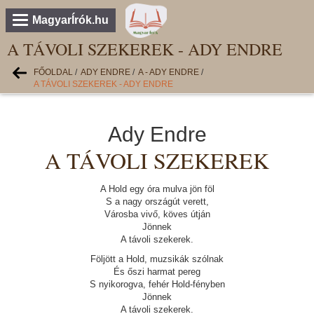
MagyarÍrók.hu
A TÁVOLI SZEKEREK - ADY ENDRE
FŐOLDAL
/
ADY ENDRE
/
A - ADY ENDRE
/
A TÁVOLI SZEKEREK - ADY ENDRE
Ady Endre
A TÁVOLI SZEKEREK
A Hold egy óra mulva jön föl
S a nagy országút verett,
Városba vivő, köves útján
Jönnek
A távoli szekerek.
Följött a Hold, muzsikák szólnak
És őszi harmat pereg
S nyikorogva, fehér Hold-fényben
Jönnek
A távoli szekerek.