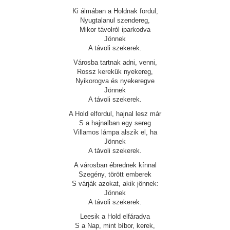
Ki álmában a Holdnak fordul,
Nyugtalanul szendereg,
Mikor távolról iparkodva
Jönnek
A távoli szekerek.
Városba tartnak adni, venni,
Rossz kerekük nyekereg,
Nyikorogva és nyekeregve
Jönnek
A távoli szekerek.
A Hold elfordul, hajnal lesz már
S a hajnalban egy sereg
Villamos lámpa alszik el, ha
Jönnek
A távoli szekerek.
A városban ébrednek kínnal
Szegény, törött emberek
S várják azokat, akik jönnek:
Jönnek
A távoli szekerek.
Leesik a Hold elfáradva
S a Nap, mint bíbor, kerek,