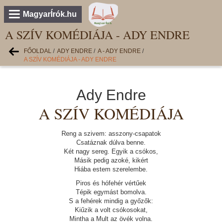
MagyarÍrók.hu
A SZÍV KOMÉDIÁJA - ADY ENDRE
FŐOLDAL
/
ADY ENDRE
/
A - ADY ENDRE
/
A SZÍV KOMÉDIÁJA - ADY ENDRE
Ady Endre
A SZÍV KOMÉDIÁJA
Reng a szivem: asszony-csapatok
Csatáznak dúlva benne.
Két nagy sereg. Egyik a csókos,
Másik pedig azoké, kikért
Hiába estem szerelembe.
Piros és hófehér vértűek
Tépik egymást bomolva.
S a fehérek mindig a győzők:
Kiűzik a volt csókosokat,
Mintha a Mult az övék volna.