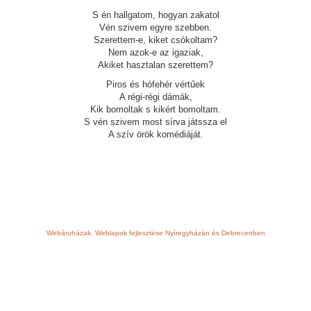
S én hallgatom, hogyan zakatol
Vén szivem egyre szebben.
Szerettem-e, kiket csókoltam?
Nem azok-e az igaziak,
Akiket hasztalan szerettem?
Piros és hófehér vértűek
A régi-régi dámák,
Kik bomoltak s kikért bomoltam.
S vén szivem most sírva játssza el
A szív örök komédiáját.
Webáruházak, Weblapok fejlesztése Nyíregyházán és Debrecenben