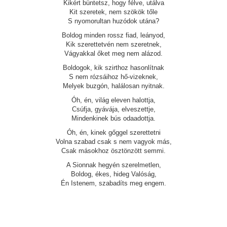
Kikért büntetsz, hogy félve, utálva
Kit szeretek, nem szökök tőle
S nyomorultan huzódok utána?
Boldog minden rossz fiad, leányod,
Kik szerettetvén nem szeretnek,
Vágyakkal őket meg nem alázod.
Boldogok, kik szirthoz hasonlítnak
S nem rózsáihoz hő-vizeknek,
Melyek buzgón, halálosan nyitnak.
Óh, én, világ eleven halottja,
Csúfja, gyávája, elveszettje,
Mindenkinek bús odaadottja.
Óh, én, kinek gőggel szerettetni
Volna szabad csak s nem vagyok más,
Csak másokhoz ösztönzött semmi.
A Sionnak hegyén szerelmetlen,
Boldog, ékes, hideg Valóság,
Én Istenem, szabadíts meg engem.