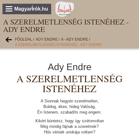
MagyarÍrók.hu
A SZERELMETLENSÉG ISTENÉHEZ -
ADY ENDRE
FŐOLDAL
/
ADY ENDRE
/
A - ADY ENDRE
/
A SZERELMETLENSÉG ISTENÉHEZ - ADY ENDRE
Ady Endre
A SZERELMETLENSÉG
ISTENÉHEZ
A Sionnak hegyén szerelmetlen,
Boldog, ékes, hideg Valóság,
Én Istenem, szabadíts meg engem.
Kikért büntetsz, hogy így szétomoltan
Még mindig fájnak a szerelmek?
Hűs vérüek unokája voltam?