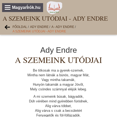
MagyarÍrók.hu
A SZEMEINK UTÓDJAI - ADY ENDRE
FŐOLDAL
/
ADY ENDRE
/
A - ADY ENDRE
/
A SZEMEINK UTÓDJAI - ADY ENDRE
Ady Endre
A SZEMEINK UTÓDJAI
Be titkosak ma a gyerek-szemek,
Mintha nem látnák a bünös, magyar Mát,
Vagy mintha takarnák,
Hunyón takarnák a magyar Jövőt,
Mely csöndes szárnnyal eléjük lebeg.
A mi szemeink búsak, bágyadók,
Düh vérében mind gyérebben fürödnek,
Alig várva többet,
Alig várva s csak a becsületért
Fenyegetők és föl-föllázadók.