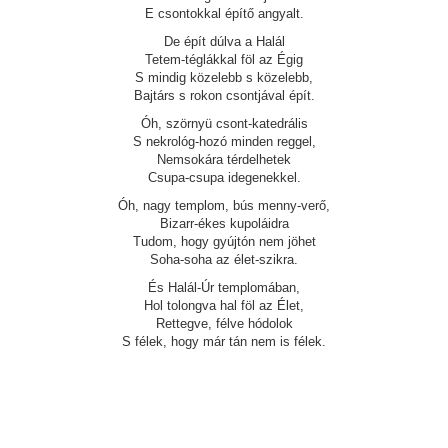
E csontokkal építő angyalt.
De épít dúlva a Halál
Tetem-téglákkal föl az Égig
S mindig közelebb s közelebb,
Bajtárs s rokon csontjával épít.
Óh, szörnyü csont-katedrális
S nekrológ-hozó minden reggel,
Nemsokára térdelhetek
Csupa-csupa idegenekkel.
Óh, nagy templom, bús menny-verő,
Bizarr-ékes kupoláidra
Tudom, hogy gyújtón nem jöhet
Soha-soha az élet-szikra.
És Halál-Úr templomában,
Hol tolongva hal föl az Élet,
Rettegve, félve hódolok
S félek, hogy már tán nem is félek.