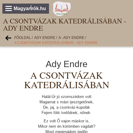
MagyarÍrók.hu
A CSONTVÁZAK KATEDRÁLISÁBAN -
ADY ENDRE
FŐOLDAL
/
ADY ENDRE
/
A - ADY ENDRE
/
A CSONTVÁZAK KATEDRÁLISÁBAN - ADY ENDRE
Ady Endre
A CSONTVÁZAK
KATEDRÁLISÁBAN
Halál-Úr jó szomszédom volt
Magamat s mást ijesztgetőnek,
De, jaj, a csontváz-kupolák
Fejem fölé ívelődnek, nőnek.
Ez volt Ő vajon máskor is,
Mikor nem én körömben vagdalt?
Most megimádom ijedőn