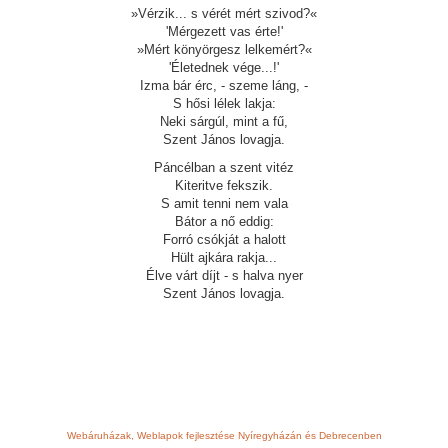
»Vérzik... s vérét mért szivod?«
'Mérgezett vas érte!'
»Mért könyörgesz lelkemért?«
'Életednek vége...!'
Izma bár érc, - szeme láng, -
S hősi lélek lakja:
Neki sárgúl, mint a fű,
Szent János lovagja.
Páncélban a szent vitéz
Kiteritve fekszik.
S amit tenni nem vala
Bátor a nő eddig:
Forró csókját a halott
Hült ajkára rakja...
Élve várt díjt - s halva nyer
Szent János lovagja.
Webáruházak, Weblapok fejlesztése Nyíregyházán és Debrecenben