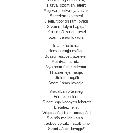
Fázva, szomjan, étlen;
Meg van rontva nyavalyás,
Szerelem nevében!
,Hejh, tiporjon rám lovad!
S vérem folyni hagyja!'
Kiált a nő, s nem teszi
Szent János lovagja.
De a csábitó iránt
Nagy haragja gyúlad;
Boszú, részvét, szerelem
Mutatván az útat:
Nyomban űzi mindenütt,
Nincsen éje, napja;
Utóléri, megöli
Szent János lovagja.
Viadalban ölte meg,
Férfi ellen férfi!
S nem egy könnyen lehetett
Életéhez férni:
Végcsapást tesz, orcsapást
S a hős mellen kapja...
...'Sebed vérzik, - szólt a nő -
Szent János lovagja!'