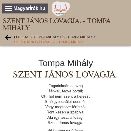
MagyarÍrók.hu
SZENT JÁNOS LOVAGJA. - TOMPA
MIHÁLY
FŐOLDAL
/
TOMPA MIHÁLY
/
S - TOMPA MIHÁLY
/
SZENT JÁNOS LOVAGJA. - TOMPA MIHÁLY
Tompa Mihály
SZENT JÁNOS LOVAGJA.
Fogadalmán a lovag
Jár-kél, fedve portúl;
Ott, hol nem szent a kereszt
S hölgybecsület csorbúl,
Vagy megtörve férfiszó:
Ront kezén a szablya,
Aki így tesz, a lovag:
Szent János lovagja.
Nő fetreng az útfelen,