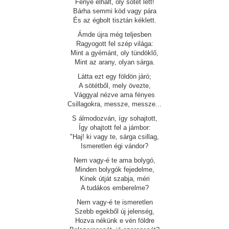
Fénye elhalt, oly sötét lett!
Bárha semmi köd vagy pára
És az égbolt tisztán kéklett.
Ámde újra még teljesben
Ragyogott fel szép világa:
Mint a gyémánt, oly tündöklő,
Mint az arany, olyan sárga.
Látta ezt egy földön járó;
A sötétből, mely övezte,
Vággyal nézve ama fényes
Csillagokra, messze, messze...
S álmodozván, így sohajtott,
Így ohajtott fel a jámbor:
"Haj! ki vagy te, sárga csillag,
Ismeretlen égi vándor?
Nem vagy-é te ama bolygó,
Minden bolygók fejedelme,
Kinek útját szabja, méri
A tudákos emberelme?
Nem vagy-é te ismeretlen
Szebb egekből új jelenség,
Hozva nékünk e vén földre