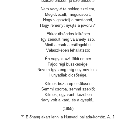
Balszerencsét, jó szerencsét?
Nem vagy-é te boldog szellem,
Megidvezült, megdicsőült,
Hogy vigasztalj a mostanról,
Hogy reményt nyujts a jövőrül?"
Ekkor ábrándos lelkében
Így zendült meg valamely szó,
Mintha csak a csillagokbul
Válaszképen lehallatszó:
Én vagyok
az
! földi ember
Fajod régi büszkesége,
Nevem így zeng míg egy név lesz:
Hunyadiak dicsősége.
Kiknek tiszta ép erkölcsén
Semmi csorba, semmi szeplő;
Kiknek, egyaránt, kezében
Nagy volt a kard, és a gyeplő...
(1855)
[*] Előhang akart lenni a Hunyadi ballada-körhöz. A. J.