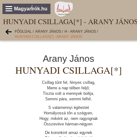
MagyarÍrók.hu
HUNYADI CSILLAGA[*] - ARANY JÁNO
FŐOLDAL
/
ARANY JÁNOS
/
H - ARANY JÁNOS
/
HUNYADI CSILLAGA[*] - ARANY JÁNOS
Arany János
HUNYADI CSILLAGA[*]
Csillag tűnt fel, fényes csillag,
Merre a nap télben feljő;
Tiszta volt a mennyek boltja,
Semmi pára, semmi felhő.
S valamennyi égitestet
Homályossá tőn a szégyen,
Hogy, miként az, nem ragyognak
Összevéve hárman-négyen.
De koronkint amaz egynek