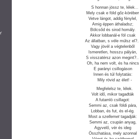
S honnan jössz te, lélek...
Mely csak e föld gőz-körébe
Vetve lángot, addig fénylel,
Amig éppen áthaladsz;
Bölcsőd és sirod homály.
Y
Akkor lobbanál-e föl csak
Az állatban, s véle múlsz el?..
Vagy jövél a végtelenből
Ismeretlen, hosszu pályán,
S visszatérsz azon megint?..
Oh, ha nem volt, és ha nincs
E parányi csillogáson
Innen és túl folytatás:
Mily rövid az élet! -
Megfelelsz te, lélek.
Volt idő, mikor tagadták
A futamló csillagot:
Semmi az, csak földi pára,
Lobban, és fut, és el-ég.
Most a
szellemet
tagadják:
Semmi az, csupán anyag,
Agyvelő, vér és ideg
Összhatása, mely azonnal
Véget ér, ha szétbomol