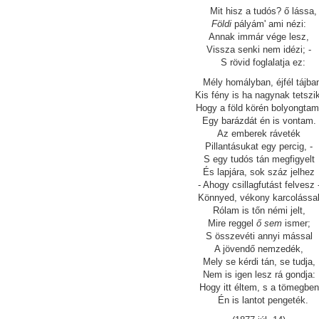
Mit hisz a tudós? ő lássa,
Földi
pályám' ami nézi:
Annak immár vége lesz,
Vissza senki nem idézi; -
S rövid foglalatja ez:
Mély homályban, éjfél tájba
Kis fény is ha nagynak tetszik
Hogy a föld körén bolyongtam
Egy barázdát én is vontam.
Az emberek ráveték
Pillantásukat egy percig, -
S egy tudós tán megfigyelt
És lapjára, sok száz jelhez
- Ahogy csillagfutást felvesz 
Könnyed, vékony karcolássa
Rólam is tőn némi jelt,
Mire reggel
ő sem
ismer;
S összevéti annyi mással
A jövendő nemzedék,
Mely se kérdi tán, se tudja,
Nem is igen lesz rá gondja:
Hogy itt éltem, s a tömegben
Én is lantot pengeték.