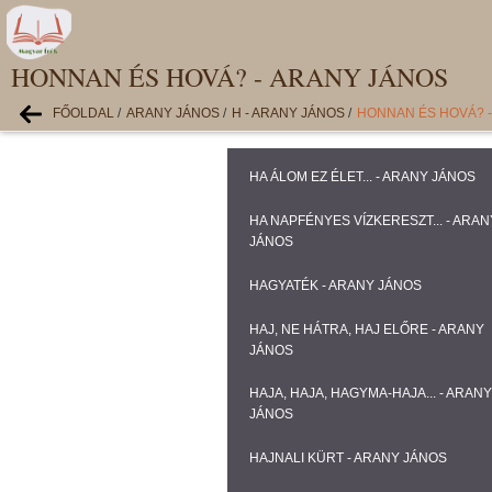
HONNAN ÉS HOVÁ? - ARANY JÁNOS
FŐOLDAL
/
ARANY JÁNOS
/
H - ARANY JÁNOS
/
HONNAN ÉS HOVÁ? 
HA ÁLOM EZ ÉLET... - ARANY JÁNOS
HA NAPFÉNYES VÍZKERESZT... - ARAN
JÁNOS
HAGYATÉK - ARANY JÁNOS
HAJ, NE HÁTRA, HAJ ELŐRE - ARANY
JÁNOS
HAJA, HAJA, HAGYMA-HAJA... - ARANY
JÁNOS
HAJNALI KÜRT - ARANY JÁNOS