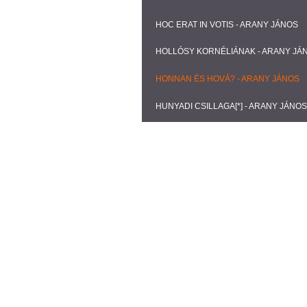
HOC ERAT IN VOTIS - ARANY JÁNOS
HOLLÓSY KORNÉLIÁNAK - ARANY JÁ
HONNAN ÉS HOVÁ? - ARANY JÁNOS
HUNYADI CSILLAGA[*] - ARANY JÁNOS