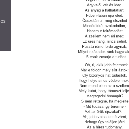
Agyvelő, vér és ideg.
Az
anyag
a halhatatlan:
Fűben-fában újra éled,
Összetársul, meg elszéled
NOS
Mindörökké, szakadatlan;
Hanem e feltámadást
A szellem nem éri meg:
Ez üres hang, nincs sehol,
Puszta réme ferde agynak,
Mílyet századok ránk hagynak
S csak zavarja a tudást.
Oh, ti, akik jobb felemnek
Már e földön mély sírt ástok:
Oly bizonyos hát tudástok,
Hogy helye sincs védelemnek
Nem mond ellen az a szellem
Mely kutat, hogy támaszt lelj
Megtagadni önmagát?
S nem rettegné, ha meglelte
- Mit tudása így teremte -
Azt az örök éjszakát?...
Ah, jobb volna kissé várni,
Nehogy úgy találjon járni
Az a híres tudomány,