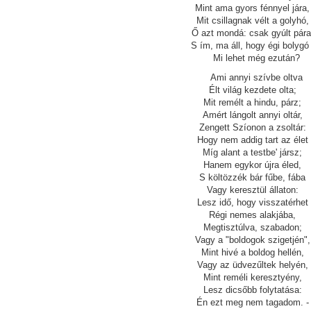
Mint ama gyors fénnyel jára,
Mit csillagnak vélt a golyhó,
Ő azt mondá: csak gyúlt pára
S ím, ma áll, hogy égi bolygó 
Mi lehet még ezután?
Ami annyi szívbe oltva
Élt világ kezdete olta;
Mit remélt a hindu, párz;
Amért lángolt annyi oltár,
Zengett Szíonon a zsoltár:
Hogy nem addig tart az élet
Míg alant a testbe' jársz;
Hanem egykor újra éled,
S költözzék bár fűbe, fába
Vagy keresztül állaton:
Lesz idő, hogy visszatérhet
Régi nemes alakjába,
Megtisztúlva, szabadon;
Vagy a "boldogok szigetjén",
Mint hivé a boldog hellén,
Vagy az üdvezűltek helyén,
Mint reméli keresztyény,
Lesz dicsőbb folytatása:
Én ezt meg nem tagadom. -