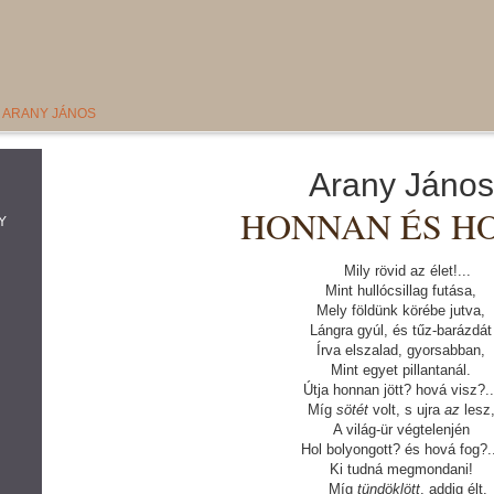
- ARANY JÁNOS
Arany János
HONNAN ÉS H
Y
Mily rövid az élet!...
Mint hullócsillag futása,
Mely földünk körébe jutva,
Lángra gyúl, és tűz-barázdát
Írva elszalad, gyorsabban,
Mint egyet pillantanál.
Útja honnan jött? hová visz?..
Míg
sötét
volt, s ujra
az
lesz
A világ-ür végtelenjén
Hol bolyongott? és hová fog?.
Ki tudná megmondani!
Míg
tündöklött
, addig élt.