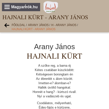
MagyarÍrók.hu
HAJNALI KÜRT - ARANY JÁNOS
FŐOLDAL
/
ARANY JÁNOS
/
H - ARANY JÁNOS
/
HAJNALI KÜRT - ARANY JÁNOS
Arany János
HAJNALI KÜRT
A szőke reg, a barna éj
Kétes csatában küszködött:
Kétségesen borongtam én
Az ébrenlét s álom között.
Imetten-e? álomban-e?
Hallék üvöltő hangokat:
Honnét e hang? - kürtszó rivall.
Nyí a vadászeb és ugat.
Csodálatos, mélyenható,
Édes-fájós e kürtzene,