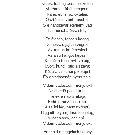
Keresztül búg csonton, velőn,
Mikéntha sírból zengene.
Rá az eb is, az oktalan,
Ösztönileg vonít, csahol:
S e hangzavar egynémi vad
Harmoniába összefoly.
Ez élesen, fennen kacag,
De hosszu jajban végezi;
Az tompa böffenésivel
Az alsó hangot képezi;
Közbűl a többi nyí, vakog,
Üvölt, huhol, búg a szava;
Közé a visszhang kerepel
És a vadásznép nyers zaja.
Vidám vadászok, menjetek!
Az ébredő pacsirta hí;
Tiétek a nap bimbaja,
Erdő- s mezőnek illati.
A szűzi lég, harmatkönyű,
Higgadt folyam, friss lengeteg;
A rózsakedv, acélerő...
Vidám vadászok, menjetek.
Én majd a reggelnek bizony