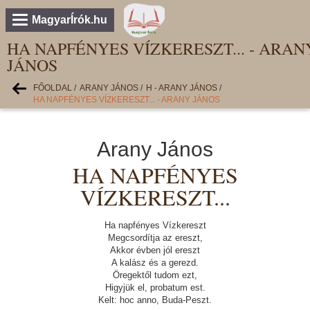
MagyarÍrók.hu
HA NAPFÉNYES VÍZKERESZT... - ARAN
JÁNOS
FŐOLDAL
/
ARANY JÁNOS
/
H - ARANY JÁNOS
/
HA NAPFÉNYES VÍZKERESZT... - ARANY JÁNOS
Arany János
HA NAPFÉNYES
VÍZKERESZT...
Ha napfényes Vízkereszt
Megcsordítja az ereszt,
Akkor évben jól ereszt
A kalász és a gerezd.
Öregektől tudom ezt,
Higyjük el, probatum est.
Kelt: hoc anno, Buda-Peszt.