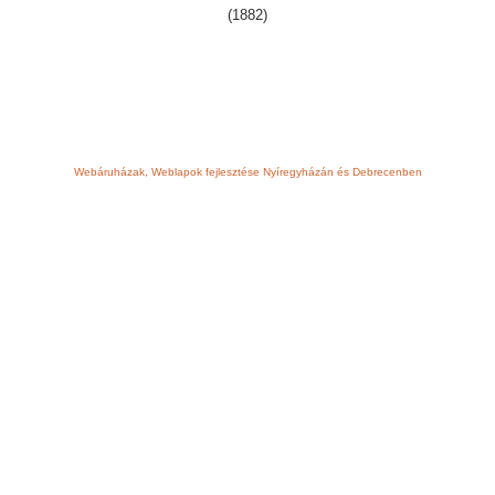
(1882)
Webáruházak, Weblapok fejlesztése Nyíregyházán és Debrecenben