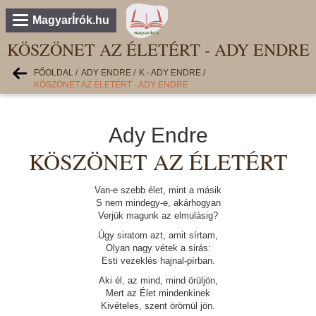
MagyarÍrók.hu
KÖSZÖNET AZ ÉLETÉRT - ADY ENDRE
FŐOLDAL
/
ADY ENDRE
/
K - ADY ENDRE
/
KÖSZÖNET AZ ÉLETÉRT - ADY ENDRE
Ady Endre
KÖSZÖNET AZ ÉLETÉRT
Van-e szebb élet, mint a másik
S nem mindegy-e, akárhogyan
Verjük magunk az elmulásig?
Úgy siratom azt, amit sírtam,
Olyan nagy vétek a sirás:
Esti vezeklés hajnal-pírban.
Aki él, az mind, mind örüljön,
Mert az Élet mindenkinek
Kivételes, szent örömül jön.