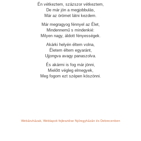
Én vétkeztem, százszor vétkeztem,
De már jön a megjobbulás,
Már az örömet látni kezdem.
Már megragyog fénnyel az Élet,
Mindennemű s mindenkié:
Milyen nagy, áldott fényességek.
Akárki helyén éltem volna,
Életem éltem egyaránt,
Ujjongva avagy panaszolva.
És akármi is fog már jönni,
Mielőtt végleg elmegyek,
Meg fogom ezt szépen köszönni.
Webáruházak, Weblapok fejlesztése Nyíregyházán és Debrecenben