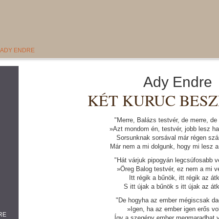
 ADY ENDRE
Ady Endre
KÉT KURUC BES
"Merre, Balázs testvér, de merre, de
»Azt mondom én, testvér, jobb lesz h
Sorsunknak sorsával már régen szá
Már nem a mi dolgunk, hogy mi lesz a
"Hát várjuk pipogyán legcsúfosabb 
»Öreg Balog testvér, ez nem a mi v
Itt régik a bűnök, itt régik az át
S itt újak a bűnök s itt újak az át
"De hogyha az ember mégiscsak da
»Igen, ha az ember igen erős vo
RE
Így a szegény ember megmaradhat v