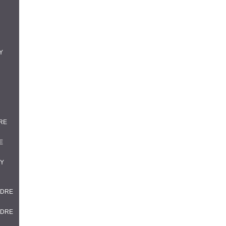
Y
DRE
E
DY
NDRE
NDRE