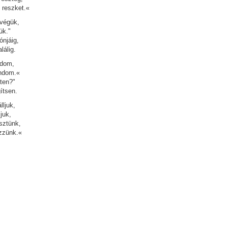
 reszket.«
 végük,
ük."
ónjáig,
lálig.
ndom,
ndom.«
sten?"
ítsen.
lljuk,
juk,
sztünk,
zzünk.«