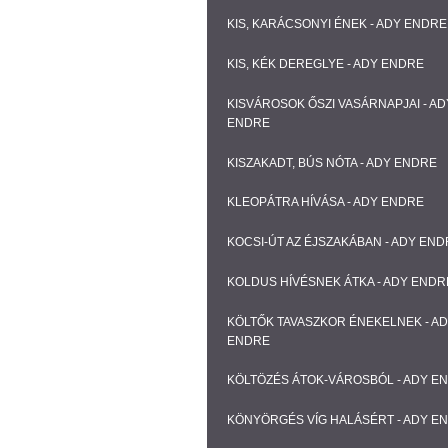
KIS, KARÁCSONYI ÉNEK - ADY ENDRE
KIS, KÉK DEREGLYE - ADY ENDRE
KISVÁROSOK ŐSZI VASÁRNAPJAI - AD
ENDRE
KISZAKADT, BÚS NÓTA - ADY ENDRE
KLEOPÁTRA HÍVÁSA - ADY ENDRE
KOCSI-ÚT AZ ÉJSZAKÁBAN - ADY EN
KOLDUS HÍVÉSNEK ÁTKA - ADY ENDR
KÖLTŐK TAVASZKOR ÉNEKELNEK - A
ENDRE
KÖLTÖZÉS ÁTOK-VÁROSBÓL - ADY E
KÖNYÖRGÉS VÍG HALÁSÉRT - ADY E