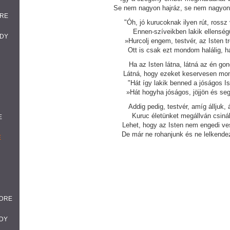
Se nem nagyon hajráz, se nem nagyon
DRE
"Óh, jó kurucoknak ilyen rút, rossz
Ennen-szíveikben lakik ellenség
ADY
»Hurcolj engem, testvér, az Isten tr
Ott is csak ezt mondom halálig, ha
Ha az Isten látna, látná az én go
Látná, hogy ezeket keservesen mo
"Hát így lakik benned a jóságos I
»Hát hogyha jóságos, jöjjön és seg
Addig pedig, testvér, amíg álljuk, á
Kuruc életünket megállván csinál
E
Lehet, hogy az Isten nem engedi ve
De már ne rohanjunk és ne lelkende
E
NDRE
ADY