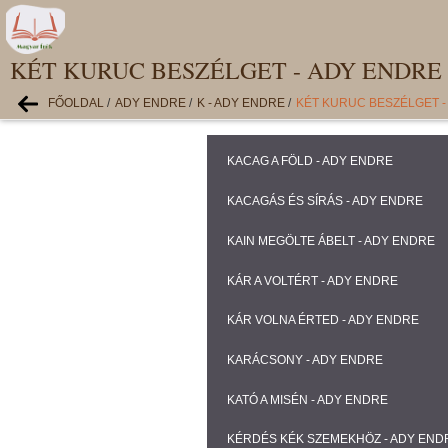
KÉT KURUC BESZÉLGET - ADY ENDRE
FŐOLDAL
/
ADY ENDRE
/
K - ADY ENDRE
/
KÉT KURUC BESZÉLGET -
KACAG A FÖLD - ADY ENDRE
KACAGÁS ÉS SÍRÁS - ADY ENDRE
KAIN MEGÖLTE ÁBELT - ADY ENDRE
KÁR A VOLTÉRT - ADY ENDRE
KÁR VOLNA ÉRTED - ADY ENDRE
KARÁCSONY - ADY ENDRE
KATÓ A MISÉN - ADY ENDRE
KÉRDÉS KÉK SZEMEKHÖZ - ADY END