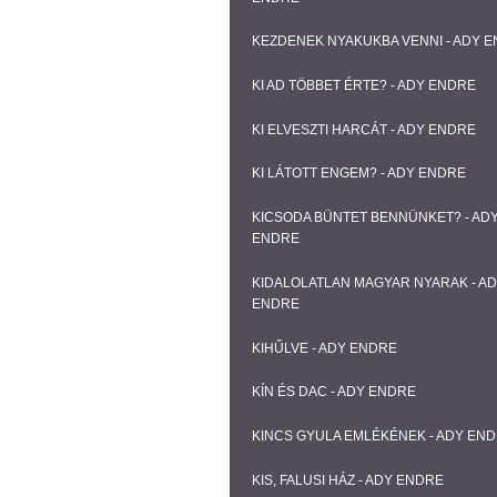
KEZDENEK NYAKUKBA VENNI - ADY 
KI AD TÖBBET ÉRTE? - ADY ENDRE
KI ELVESZTI HARCÁT - ADY ENDRE
KI LÁTOTT ENGEM? - ADY ENDRE
KICSODA BÜNTET BENNÜNKET? - AD
ENDRE
KIDALOLATLAN MAGYAR NYARAK - A
ENDRE
KIHŰLVE - ADY ENDRE
KÍN ÉS DAC - ADY ENDRE
KINCS GYULA EMLÉKÉNEK - ADY EN
KIS, FALUSI HÁZ - ADY ENDRE