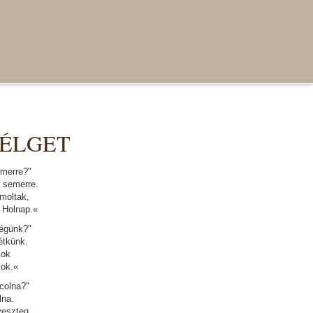
ZÉLGET
 merre?"
a semerre.
moltak,
 Holnap.«
végünk?"
étkünk.
kok
kok.«
colna?"
lna.
eszteg,