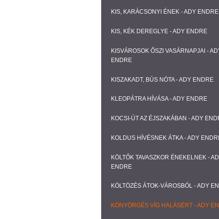
KIS, KARÁCSONYI ÉNEK - ADY ENDRE
KIS, KÉK DEREGLYE - ADY ENDRE
KISVÁROSOK ŐSZI VASÁRNAPJAI - AD
ENDRE
KISZAKADT, BÚS NÓTA - ADY ENDRE
KLEOPÁTRA HÍVÁSA - ADY ENDRE
KOCSI-ÚT AZ ÉJSZAKÁBAN - ADY EN
KOLDUS HÍVÉSNEK ÁTKA - ADY ENDR
KÖLTŐK TAVASZKOR ÉNEKELNEK - A
ENDRE
KÖLTÖZÉS ÁTOK-VÁROSBÓL - ADY E
KÖNYÖRGÉS VÍG HALÁSÉRT - ADY E