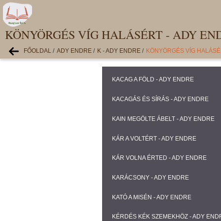
KÖNYÖRGÉS VÍG HALÁSÉRT - ADY EN
FŐOLDAL
/
ADY ENDRE
/
K - ADY ENDRE
/
KÖNYÖRGÉS VÍG HALÁSÉ
KACAG A FÖLD - ADY ENDRE
KACAGÁS ÉS SÍRÁS - ADY ENDRE
KAIN MEGÖLTE ÁBELT - ADY ENDRE
KÁR A VOLTÉRT - ADY ENDRE
KÁR VOLNA ÉRTED - ADY ENDRE
KARÁCSONY - ADY ENDRE
KATÓ A MISÉN - ADY ENDRE
KÉRDÉS KÉK SZEMEKHÖZ - ADY END