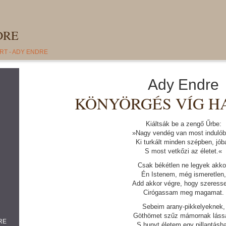
DRE
RT - ADY ENDRE
Ady Endre
KÖNYÖRGÉS VÍG H
Kiáltsák be a zengő Űrbe:
»Nagy vendég van most indulób
Ki turkált minden szépben, jób
S most vetkőzi az életet.«
Csak békétlen ne legyek akko
Én Istenem, még ismeretlen,
Add akkor végre, hogy szeress
Cirógassam meg magamat.
Sebeim arany-pikkelyeknek,
Göthömet szűz mámornak lás
RE
S hunyt életem egy pillantásb