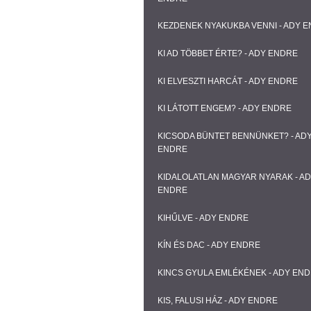
KEZDENEK NYAKUKBA VENNI - ADY 
KI AD TÖBBET ÉRTE? - ADY ENDRE
KI ELVESZTI HARCÁT - ADY ENDRE
KI LÁTOTT ENGEM? - ADY ENDRE
KICSODA BÜNTET BENNÜNKET? - AD
ENDRE
KIDALOLATLAN MAGYAR NYARAK - A
ENDRE
KIHŰLVE - ADY ENDRE
KÍN ÉS DAC - ADY ENDRE
KINCS GYULA EMLÉKÉNEK - ADY EN
KIS, FALUSI HÁZ - ADY ENDRE