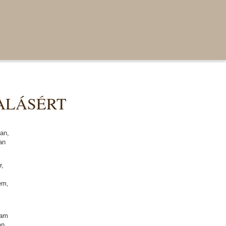
ALÁSÉRT
an,
an
r,
em,
sam
an