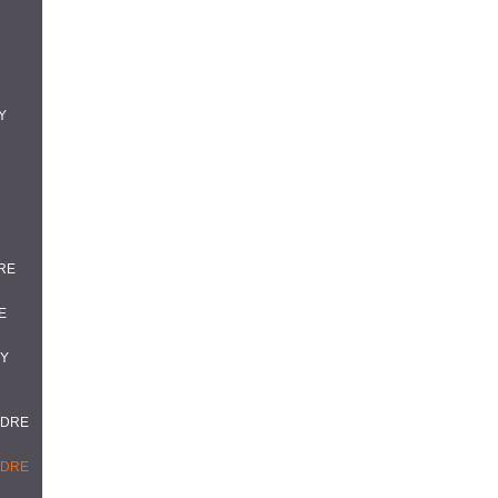
Y
DRE
E
DY
NDRE
NDRE