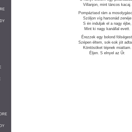
Villanjon, mint táncos kacaj.
DRE
Pompáztasd rám a mosolygáso
Szóljon víg harsonád zenéje
ADY
S én induljak el a nagy éjbe,
Mint ki nagy kanállal evett.
Érezzek egy bolond fölségest
Szépen éltem, sok-sok jót adt
Köntösöket tépnek miattam.
Éljen. S elnyel az Űr.
E
E
NDRE
ADY