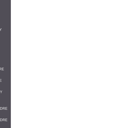
Y
DRE
E
DY
NDRE
NDRE