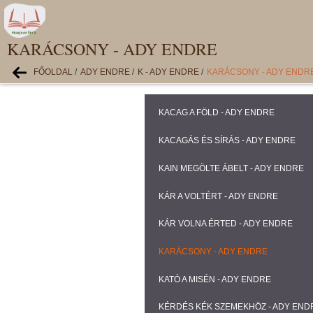
KARÁCSONY - ADY ENDRE
FŐOLDAL
/
ADY ENDRE
/
K - ADY ENDRE
/
KARÁCSONY - ADY ENDR
KACAG A FÖLD - ADY ENDRE
KACAGÁS ÉS SÍRÁS - ADY ENDRE
KAIN MEGÖLTE ÁBELT - ADY ENDRE
KÁR A VOLTÉRT - ADY ENDRE
KÁR VOLNA ÉRTED - ADY ENDRE
KARÁCSONY - ADY ENDRE
KATÓ A MISÉN - ADY ENDRE
KÉRDÉS KÉK SZEMEKHÖZ - ADY END