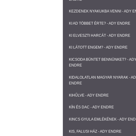
KEZDENEK NYAKUKBA VENNI - ADY 
KI AD TÖBBET ÉRTE? - ADY ENDRE
KI ELVESZTI HARCÁT - ADY ENDRE
KI LÁTOTT ENGEM? - ADY ENDRE
KICSODA BÜNTET BENNÜNKET? - AD
ENDRE
KIDALOLATLAN MAGYAR NYARAK - A
ENDRE
KIHŰLVE - ADY ENDRE
KÍN ÉS DAC - ADY ENDRE
KINCS GYULA EMLÉKÉNEK - ADY EN
KIS, FALUSI HÁZ - ADY ENDRE