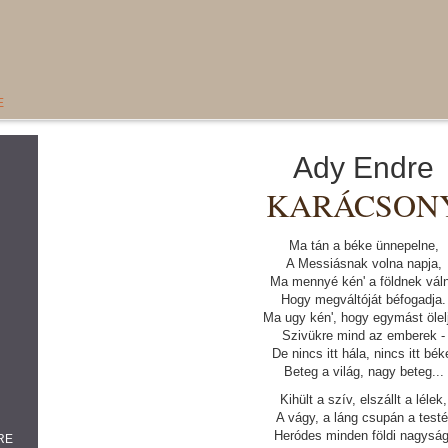
E
Ady Endre
KARÁCSON
Ma tán a béke ünnepelne,
A Messiásnak volna napja,
Ma mennyé kén' a földnek váln
Hogy megváltóját béfogadja.
Ma ugy kén', hogy egymást ölel
Szivükre mind az emberek -
De nincs itt hála, nincs itt bék
Beteg a világ, nagy beteg...
Kihült a szív, elszállt a lélek,
A vágy, a láng csupán a testé
Heródes minden földi nagyság
RE