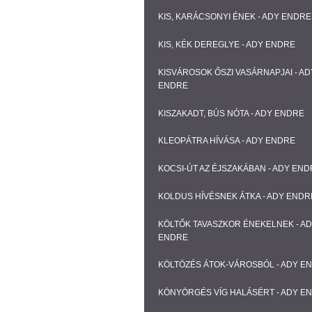
KIS, KARÁCSONYI ÉNEK - ADY ENDRE
KIS, KÉK DEREGLYE - ADY ENDRE
KISVÁROSOK ŐSZI VASÁRNAPJAI - AD
ENDRE
KISZAKADT, BÚS NÓTA - ADY ENDRE
KLEOPÁTRA HÍVÁSA - ADY ENDRE
KOCSI-ÚT AZ ÉJSZAKÁBAN - ADY EN
KOLDUS HÍVÉSNEK ÁTKA - ADY ENDR
KÖLTŐK TAVASZKOR ÉNEKELNEK - A
ENDRE
KÖLTÖZÉS ÁTOK-VÁROSBÓL - ADY E
KÖNYÖRGÉS VÍG HALÁSÉRT - ADY E