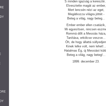
S minden igazság a kereszté..
Elvesztette magát az ember,
DRE
Mert lencsén nézi az eget,
Megátkozza világra jöttét -
ADY
Beteg a világ, nagy beteg...
Ember ember ellen csatázik,
Mi egyesítsen, nincsen eszm
Rommá dőlt a Messiás háza
Tanítása, erkölcse veszve...
Óh, de hogy állattá süllyedjen
Kinek lelke volt, nem lehet!..
Hatalmas Ég, új Messiást küld
E
Beteg a világ, nagy beteg!...
1899. december 23.
E
NDRE
ADY