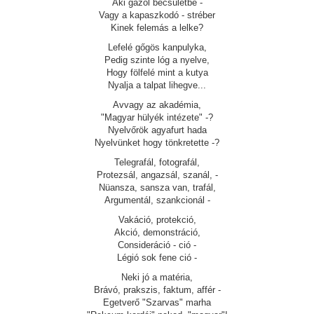
Aki gázol becsületbe -
Vagy a kapaszkodó - stréber
Kinek felemás a lelke?
Lefelé gőgös kanpulyka,
Pedig szinte lóg a nyelve,
Hogy fölfelé mint a kutya
Nyalja a talpat lihegve...
Avvagy az akadémia,
"Magyar hülyék intézete" -?
Nyelvőrök agyafurt hada
Nyelvünket hogy tönkretette -?
Telegrafál, fotografál,
Protezsál, angazsál, szanál, -
Nüansza, sansza van, trafál,
Argumentál, szankcionál -
Vakáció, protekció,
Akció, demonstráció,
Consideráció - ció -
Légió sok fene ció -
Neki jó a matéria,
Brávó, prakszis, faktum, affér -
Egetverő "Szarvas" marha