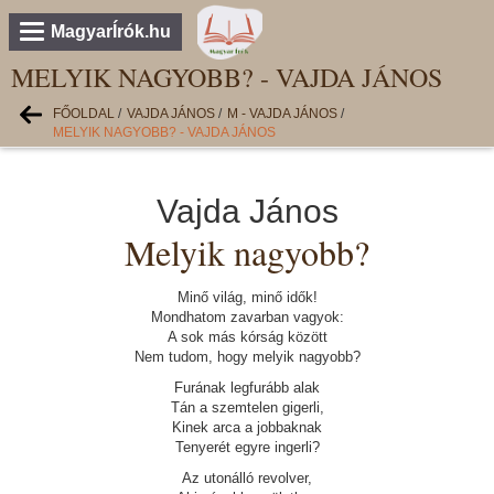
MagyarÍrók.hu
MELYIK NAGYOBB? - VAJDA JÁNOS
FŐOLDAL
/
VAJDA JÁNOS
/
M - VAJDA JÁNOS
/
MELYIK NAGYOBB? - VAJDA JÁNOS
Vajda János
Melyik nagyobb?
Minő világ, minő idők!
Mondhatom zavarban vagyok:
A sok más kórság között
Nem tudom, hogy melyik nagyobb?
Furának legfurább alak
Tán a szemtelen gigerli,
Kinek arca a jobbaknak
Tenyerét egyre ingerli?
Az utonálló revolver,