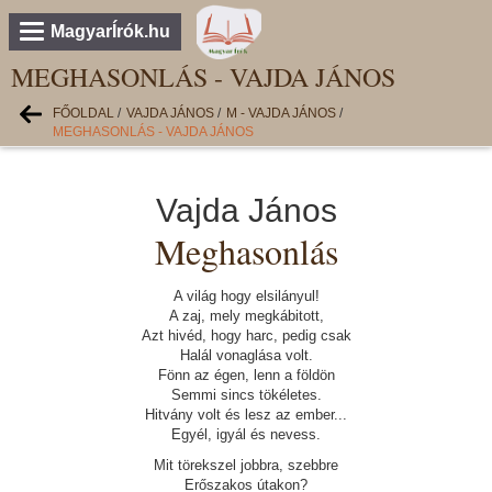
MagyarÍrók.hu
MEGHASONLÁS - VAJDA JÁNOS
FŐOLDAL
/
VAJDA JÁNOS
/
M - VAJDA JÁNOS
/
MEGHASONLÁS - VAJDA JÁNOS
Vajda János
Meghasonlás
A világ hogy elsilányul!
A zaj, mely megkábitott,
Azt hivéd, hogy harc, pedig csak
Halál vonaglása volt.
Fönn az égen, lenn a földön
Semmi sincs tökéletes.
Hitvány volt és lesz az ember...
Egyél, igyál és nevess.
Mit törekszel jobbra, szebbre
Erőszakos útakon?