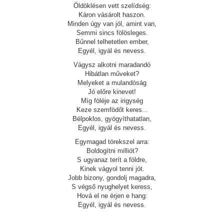
Öldöklésen vett szelídség:
Káron vásárolt haszon.
Minden úgy van jól, amint van,
Semmi sincs fölösleges.
Bűnnel telhetetlen ember,
Egyél, igyál és nevess.
Vágysz alkotni maradandó
Hibátlan műveket?
Melyeket a mulandóság
Jó előre kinevet!
Míg föléje az irigység
Keze szemfödőt keres...
Bélpoklos, gyógyíthatatlan,
Egyél, igyál és nevess.
Egymagad törekszel arra:
Boldogítni milliót?
S ugyanaz terít a földre,
Kinek vágyol tenni jót.
Jobb bizony, gondolj magadra,
S végső nyughelyet keress,
Hová el ne érjen e hang:
Egyél, igyál és nevess.