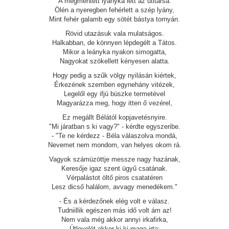
A megmentett lyányka lett az utitársa.
Ölén a nyeregben fehérlett a szép lyány,
Mint fehér galamb egy sötét bástya tornyán.
Rövid utazásuk vala mulatságos.
Halkabban, de könnyen lépdegélt a Tátos.
Mikor a leányka nyakon simogatta,
Nagyokat szökellett kényesen alatta.
Hogy pedig a szűk völgy nyilásán kiértek,
Érkezének szemben egynehány vitézek,
Legelől egy ifjú büszke termetével
Magyarázza meg, hogy itten ő vezérel,
Ez megállt Bélától kopjavetésnyire.
"Mi járatban s ki vagy?" - kérdte egyszeribe.
- "Te ne kérdezz - Béla válaszolva mondá,
Nevemet nem mondom, van helyes okom rá.
Vagyok számüzöttje messze nagy hazának,
Keresője igaz szent ügyű csatának.
Vérpalástot öltő piros csatatéren
Lesz dicső halálom, avvagy menedékem."
- És a kérdezőnek elég volt e válasz.
Tudniillik egészen más idő volt ám az!
Nem vala még akkor annyi irkafirka,
Útlevelét akkor ki-ki maga irta: