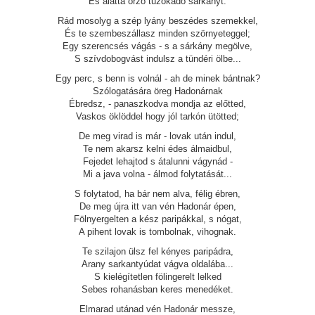
És alatta őrző tűzokádó sárkányt.
Rád mosolyg a szép lyány beszédes szemekkel,
És te szembeszállasz minden szörnyeteggel;
Egy szerencsés vágás - s a sárkány megölve,
S szívdobogvást indulsz a tündéri ölbe...
Egy perc, s benn is volnál - ah de minek bántnak?
Szólogatására öreg Hadonárnak
Ébredsz, - panaszkodva mondja az előtted,
Vaskos öklöddel hogy jól tarkón ütötted;
De meg virad is már - lovak után indul,
Te nem akarsz kelni édes álmaidbul,
Fejedet lehajtod s átalunni vágynád -
Mi a java volna - álmod folytatását...
S folytatod, ha bár nem alva, félig ébren,
De meg újra itt van vén Hadonár épen,
Fölnyergelten a kész paripákkal, s nógat,
A pihent lovak is tombolnak, vihognak.
Te szilajon ülsz fel kényes paripádra,
Arany sarkantyúdat vágva oldalába...
S kielégítetlen fölingerelt lelked
Sebes rohanásban keres menedéket.
Elmarad utánad vén Hadonár messze,