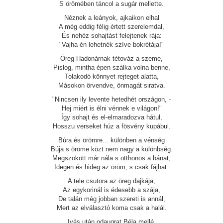
S örömében táncol a sugár mellette.
Néznek a leányok, ajkaikon elhal
A még eddig félig értett szerelemdal,
És nehéz sohajtást felejtenek rája:
"Vajha én lehetnék szíve bokrétája!"
Öreg Hadonárnak tétováz a szeme,
Pislog, mintha épen szálka volna benne,
Tolakodó könnyet rejteget alatta,
Másokon örvendve, önmagát siratva.
"Nincsen ily levente hetedhét országon, -
Hej miért is élni vénnek e világon!"
Így sohajt és el-elmaradozva hátul,
Hosszu verseket húz a fösvény kupábul.
Búra és örömre... különben a vénség
Búja s öröme közt nem nagy a különbség.
Megszokott már nála s otthonos a bánat,
Idegen és hideg az öröm, s csak fájhat.
A tele csutora az öreg dajkája,
Az egykorinál is édesebb a szája,
De talán még jobban szereti is annál,
Mert az elválasztó koma csak a halál.
Ivás után odaugrat Béla mellé,