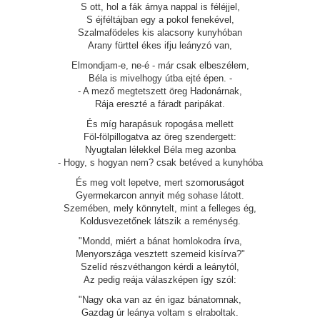
S ott, hol a fák árnya nappal is féléjjel,
S éjféltájban egy a pokol fenekével,
Szalmafödeles kis alacsony kunyhóban
Arany fürttel ékes ifju leányzó van,
Elmondjam-e, ne-é - már csak elbeszélem,
Béla is mivelhogy útba ejté épen. -
- A mező megtetszett öreg Hadonárnak,
Rája ereszté a fáradt paripákat.
És míg harapásuk ropogása mellett
Föl-fölpillogatva az öreg szendergett:
Nyugtalan lélekkel Béla meg azonba
- Hogy, s hogyan nem? csak betéved a kunyhóba
És meg volt lepetve, mert szomoruságot
Gyermekarcon annyit még sohase látott.
Szemében, mely könnytelt, mint a felleges ég,
Koldusvezetőnek látszik a reménység.
"Mondd, miért a bánat homlokodra írva,
Menyországa vesztett szemeid kisírva?"
Szelíd részvéthangon kérdi a leánytól,
Az pedig reája válaszképen így szól:
"Nagy oka van az én igaz bánatomnak,
Gazdag úr leánya voltam s elraboltak.