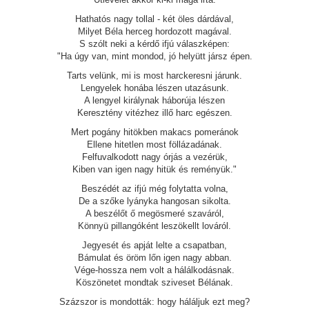
Hathatós nagy tollal - két öles dárdával,
Milyet Béla herceg hordozott magával.
S szólt neki a kérdő ifjú válaszképen:
"Ha úgy van, mint mondod, jó helyütt jársz épen.
Tarts velünk, mi is most harckeresni járunk.
Lengyelek honába lészen utazásunk.
A lengyel királynak háborúja lészen
Keresztény vitézhez illő harc egészen.
Mert pogány hitökben makacs pomeránok
Ellene hitetlen most föllázadának.
Felfuvalkodott nagy órjás a vezérük,
Kiben van igen nagy hitük és reményük."
Beszédét az ifjú még folytatta volna,
De a szőke lyányka hangosan sikolta.
A beszélőt ő megösmeré szaváról,
Könnyü pillangóként leszökellt lováról.
Jegyesét és apját lelte a csapatban,
Bámulat és öröm lőn igen nagy abban.
Vége-hossza nem volt a hálálkodásnak.
Köszönetet mondtak sziveset Bélának.
Százszor is mondották: hogy háláljuk ezt meg?