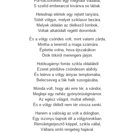
Föl-fölcsörtetett egy megriadt vadállat,
S szelíd emberarcot kivánva se láttak.
Hetednap elértek egy rejtett tanyára,
Sötét völgye, melyet sziklasor bezára.
Melyek oldalán az ölelkező lombok,
Voltak altatódalt regélő dorombok.
És a völgy csöndes volt, mint valami zárda,
Mintha a teremtő a maga számára
Épitette volna, hova éjszakákon
Örök titkiról merengeni járjon.
Holdsugárnyi forrás szikla oldalából
Ezeret pördülve csöndesen aláfoly.
És leérve a völgy árnyas templomába,
Belecseveg a fák halk susogásába.
Monda volt, hogy aki erre tér, a vándor,
Meglepi egy nehéz gyönyörüségmámor.
Az egész világot, multat elfelejti,
És e völgy öléből nem tér vissza senki.
Hanem a valóság az volt a dologban,
Egy iszonyu bajnok élt a völgytorokban.
Rémületgerjesztő képpel, szikla vállal,
Vállaira omló rengeteg hajával.