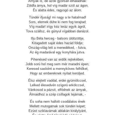
Árnyak is, de azok gyorsan elhaladnak:
Zöldfa árnya, hol víg madár szól az ágon,
És alatta édes, ragyogó az álom.
Tündér ifjuság! mi nagy a te hatalmad!
Sors, elemek dühe ki nem fog terajtad;
Víg madár! irígy kéz leráz egyik ágról,
Tova szállsz, és gúnyul vígabban danázol.
Ifju Béla herceg - balsors üldözöttje,
Kitagadott saját édes hazád földje;
Ország-világ lett a menedéked, - futva,
Az ég madarával egy konyhára jutva.
Pihenésed van az erdők rejtekében,
Jobb sorú hol meg sem mér maradni épen;
Keresed sasként a mennyköves felhőket,
Hogy az embereknek nyilait kerüljed.
Élsz elejtett vaddal, erdei gyümölccsel,
Lelked élesedvén szigorú erkölccsel,
Vánkosod a pázsit, elfödnek az árnyak,
Álmaidhoz a szép csillagok lejárnak, -
És soha nem hallott csodálatos ének
Mellett mutogatnak sok tündéri képet;
Ezüst sziklavárnak ablakán királylyánt,