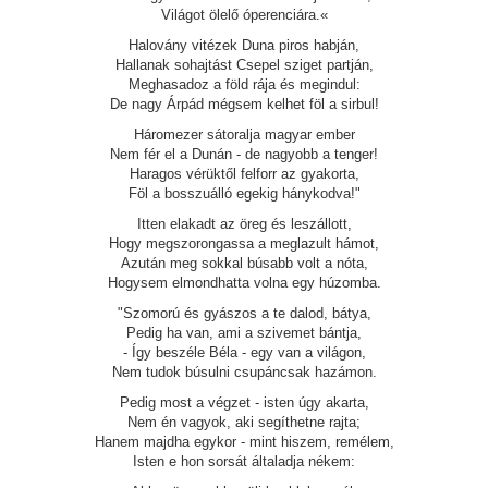
Világot ölelő óperenciára.«
Halovány vitézek Duna piros habján,
Hallanak sohajtást Csepel sziget partján,
Meghasadoz a föld rája és megindul:
De nagy Árpád mégsem kelhet föl a sirbul!
Háromezer sátoralja magyar ember
Nem fér el a Dunán - de nagyobb a tenger!
Haragos vérüktől felforr az gyakorta,
Föl a bosszuálló egekig hánykodva!"
Itten elakadt az öreg és leszállott,
Hogy megszorongassa a meglazult hámot,
Azután meg sokkal búsabb volt a nóta,
Hogysem elmondhatta volna egy húzomba.
"Szomorú és gyászos a te dalod, bátya,
Pedig ha van, ami a szivemet bántja,
- Így beszéle Béla - egy van a világon,
Nem tudok búsulni csupáncsak hazámon.
Pedig most a végzet - isten úgy akarta,
Nem én vagyok, aki segíthetne rajta;
Hanem majdha egykor - mint hiszem, remélem,
Isten e hon sorsát általadja nékem: