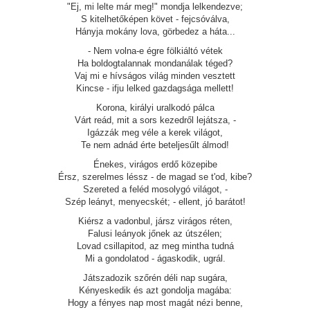
"Ej, mi lelte már meg!" mondja lelkendezve;
S kitelhetőképen követ - fejcsóválva,
Hányja mokány lova, görbedez a háta...
- Nem volna-e égre fölkiáltó vétek
Ha boldogtalannak mondanálak téged?
Vaj mi e hívságos világ minden vesztett
Kincse - ifju lelked gazdagsága mellett!
Korona, királyi uralkodó pálca
Várt reád, mit a sors kezedről lejátsza, -
Igázzák meg véle a kerek világot,
Te nem adnád érte beteljesűlt álmod!
Énekes, virágos erdő közepibe
Érsz, szerelmes léssz - de magad se t'od, kibe?
Szereted a feléd mosolygó világot, -
Szép leányt, menyecskét; - ellent, jó barátot!
Kiérsz a vadonbul, jársz virágos réten,
Falusi leányok jőnek az útszélen;
Lovad csillapitod, az meg mintha tudná
Mi a gondolatod - ágaskodik, ugrál.
Játszadozik szőrén déli nap sugára,
Kényeskedik és azt gondolja magába:
Hogy a fényes nap most magát nézi benne,