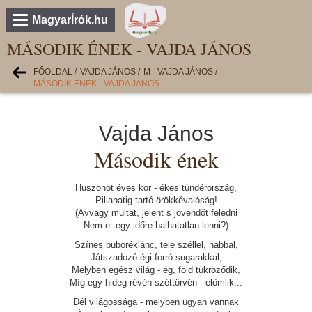
MagyarÍrók.hu
MÁSODIK ÉNEK - VAJDA JÁNOS
FŐOLDAL
/
VAJDA JÁNOS
/
M - VAJDA JÁNOS
/
MÁSODIK ÉNEK - VAJDA JÁNOS
Vajda János
Második ének
Huszonöt éves kor - ékes tündérország,
Pillanatig tartó örökkévalóság!
(Avvagy multat, jelent s jövendőt feledni
Nem-e: egy időre halhatatlan lenni?)
Színes buboréklánc, tele széllel, habbal,
Játszadozó égi forró sugarakkal,
Melyben egész világ - ég, föld tükröződik,
Míg egy hideg révén széttörvén - elömlik...
Dél világossága - melyben ugyan vannak