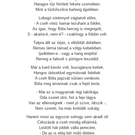
Haragos tűz fémlett fekete szemében.
Mint a tűzkőszikra barlang éjjelében.
Lobogó sörénnyel vágtatott előre,
- A cseh vitéz hamar lezuhant a földre,
Az igaz, hogy Béla herceg is megingott,
S - akarta-é, nem-é? - csakhogy a földön volt.
Talpra állt az órjás, s elbődült dühében.
Rémes lárma támad a völgy kebelében.
Ijedtében-e - vagy a hang erejétül
Remeg a falevél s pörögve leszédül.
Már a kard kevés volt, buzogányra keltek,
Hangos ütésekkel egymásnak feleltek.
A cseh Béla pajzsát sűrüen verdeste,
Béla meg amannak csak a fejét leste.
- Már ez a magyarnak régi taktikája,
Oda szeret ütni, hol a feje lágya
Van az ellenségnek - mert jó szíve, látszik -,
Nem szereti, ha más kinlódik sokáig.
Hanem most az egyszer sehogy sem akadt rá!
Célozását a cseh mindig elhárintá.
Leütött hát jobbik válla perecére,
- De az is elég lett múló életére.