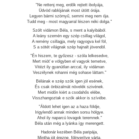
"Ne rettenj meg, erdők rejtett ibolyája,
Üdvöd rablójának most ütött órája.
Legyen bármi szörnyű, semmi meg nem ója.
Tudd meg - most magyarral lészen néki dolga."
Szólt vidámon Béla, s ment a kalyibából.
A leány szemén egy szép csillag világol,
A remény csillagja, mely ragyogva kel föl,
S a sötét világnak szép hajnalt jövendöl.
"Én hiszem, te győzesz - szóla lelkesedve,
Mert miót' e völgyben el vagyok temetve,
Vitézt ily gyanútlan arccal, ily vidáman
Veszélynek rohanni még sohase láttam."
Bélának e szép szók igen jól esének,
És csak önbizalmát növelék szivének.
Mert midőn kiért a csodahős elébe,
Visszhangoztak e szók akkor is szívébe.
"Áldott lehet igen az a haza földje,
Irigylendő annak minden sorsu hölgye.
Ahol ily naparcú lovagok teremnek."
Béla után még a lyánka így merengett.
Hadonár kezében Béla paripája,
Mintha jót érezne, fölnyerítve várta.