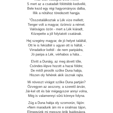
S mert az a csatadalt fölöttébb kedvellé,
Bele kezd egy régi hagyományos dalba,
Illik a nótához töredezett hangja.
"Összetalálkoztak a Lék vize mellett;
Tenger volt a magyar, özönviz a német.
Valóságos özön - mert a Lék kiáradt,
Közepette a jól folytatott csatának.
Hej szegény magyar, de jó helyet találtál,
Ott le is feküdtél s ugyan ott is háltál, -
Virradatkor keltél - de nem paripádra,
Jó paripa a Lék, vérhabos a háta...
Elvitt a Dunáig, az meg átvett tőle,
Csöndes-lépve hozott a hazai földre;
De mitől piroslik szőke Duna habja,
Hiszen oly fehérek akik úsznak rajta.
Mi növeszt virágot szőke Duna partján?
Özvegyen az asszony, a szerető árván,
Jár-kel ott és bár mégegyszer annyi volna,
Még is valamennyi sűrü könnye folyna.
Zúg a Duna habja oly szomorún, fájón:
»Nem maradunk ám mi e siralmas tájon,
Elmegyünk mi messze örök bujdosásra,