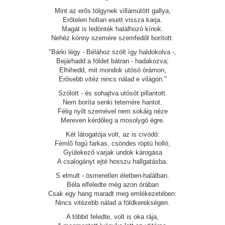
Mint az erős tölgynek villámütött gallya,
Erőtelen holtan esett vissza karja.
Magát is ledönték halálhozó kínok.
Nehéz könny szemére szemfedőt borított.
"Bárki légy - Bélához szólt így haldokolva -,
Bejárhadd a földet bátran - hadakozva;
Elhihedd, mit mondok utósó órámon,
Erősebb vitéz nincs nálad e világon."
Szólott - és sohajtva utósót pillantott.
Nem boríta senki tetemére hantot.
Félig nyilt szemével nem sokáig néze
Mereven kérdőleg a mosolygó égre.
Két látogatója volt, az is civódó:
Fémlő fogú farkas, csöndes röptü holló,
Gyülekező varjak undok károgása
A csalogányt ejté hosszu hallgatásba.
S elmult - ösmeretlen életben-halálban.
Béla elfeledte még azon órában
Csak egy hang maradt meg emlékezetében:
Nincs vitézebb nálad a földkerekségen.
A többit feledte, volt is oka rája,