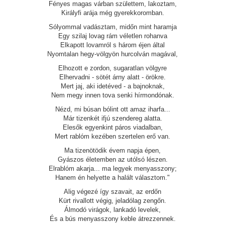
Fényes magas várban születtem, lakoztam,
Királyfi arája még gyerekkoromban.
Sólyommal vadásztam, midőn mint haramja
Egy szilaj lovag rám véletlen rohanva
Elkapott lovamról s három éjen által
Nyomtalan hegy-völgyön hurcolván magával,
Elhozott e zordon, sugaratlan völgyre
Elhervadni - sötét árny alatt - örökre.
Mert jaj, aki idetéved - a bajnoknak,
Nem megy innen tova senki hírmondónak.
Nézd, mi búsan bólint ott amaz iharfa...
Már tizenkét ifjú szendereg alatta.
Elesők egyenkint páros viadalban,
Mert rablóm kezében szertelen erő van.
Ma tizenötödik évem napja épen,
Gyászos életemben az utólsó lészen.
Elrablóm akarja... ma legyek menyasszony;
Hanem én helyette a halált választom."
Alig végezé így szavait, az erdőn
Kürt rivallott végig, jeladólag zengőn.
Álmodó virágok, lankadó levelek,
És a bús menyasszony keble átrezzennek.