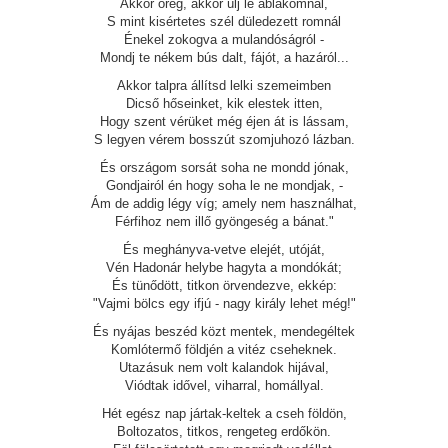
Akkor öreg, akkor ülj le ablakomnál,
S mint kisértetes szél düledezett romnál
Énekel zokogva a mulandóságról -
Mondj te nékem bús dalt, fájót, a hazáról...
Akkor talpra állítsd lelki szemeimben
Dicső hőseinket, kik elestek itten,
Hogy szent vérüket még éjen át is lássam,
S legyen vérem bosszút szomjuhozó lázban.
És országom sorsát soha ne mondd jónak,
Gondjairól én hogy soha le ne mondjak, -
Ám de addig légy víg; amely nem használhat,
Férfihoz nem illő gyöngeség a bánat."
És meghányva-vetve elejét, utóját,
Vén Hadonár helybe hagyta a mondókát;
És tünődött, titkon örvendezve, ekkép:
"Vajmi bölcs egy ifjú - nagy király lehet még!"
És nyájas beszéd közt mentek, mendegéltek
Komlótermő földjén a vitéz cseheknek.
Utazásuk nem volt kalandok hijával,
Viódtak idővel, viharral, homállyal.
Hét egész nap jártak-keltek a cseh földön,
Boltozatos, titkos, rengeteg erdőkön.