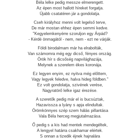
Béla lelke pedig messze elmerengett.
Az épen most hallott híreket forgatja.
Újabb csatatéren jár a gondolatja.
Cseh királyhoz menni volt legelső terve,
De már mostan ehhez épen semmi kedve.
"Kegyelemkenyérre szoruljon egy Árpád?
- Kérdé önmagától - nem, nem - ezt ne várják.
Földi birodalmam már ha elrabolták,
Van számomra még egy dicső, fényes ország.
Örök hír s dicsőség napvilághazája,
Melynek a szerelem ékes koronája.
Ez legyen enyim, ez nyitva még előttem,
Vagy legyek feledve, halva hideg földben."
Ez volt gondolatja, szivének verése,
Nagyratörő lelke igaz érezése.
A szeretők pedig már el is bucsúztak,
Hazavissza a lyány s apja elindultak.
Örömkönnyes szép szem hálás pillantása
Vala Béla herceg megjutalmazása.
Ő pedig s a kis had mentek mendegéltek,
A lengyel határra csakhamar elértek.
S onnan a tizedik éjnek hajnalára