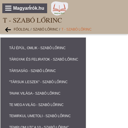
MagyarÍrók.hu
T - SZABÓ LŐRINC
FŐOLDAL
/
SZABÓ LŐRINC
/
T - SZABÓ LŐRINC
TÁJ ÉPÜL, OMLIK - SZABÓ LŐRINC
TÁRGYAK ÉS FELIRATOK - SZABÓ LŐRINC
TÁRSASÁG - SZABÓ LŐRINC
"TÁRSUK LESZEK" - SZABÓ LŐRINC
TAVAK VILÁGA - SZABÓ LŐRINC
TE MEG A VILÁG - SZABÓ LŐRINC
TEMIRKUL UMETOLI - SZABÓ LŐRINC
TEMPLOM UTCA 10 - SZABÓ LŐRINC