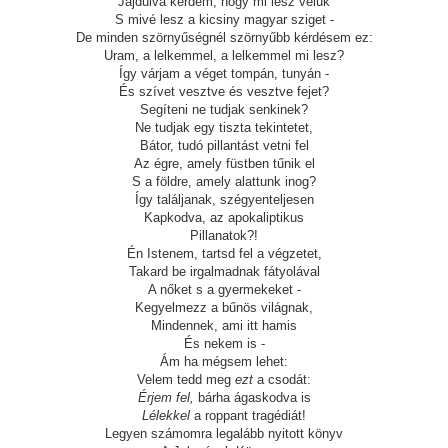
Jajdulva kérdem, hogy mi lesz velük
S mivé lesz a kicsiny magyar sziget -
De minden szörnyűségnél szörnyűbb kérdésem ez:
Uram, a lelkemmel, a lelkemmel mi lesz?
Így várjam a véget tompán, tunyán -
És szívet vesztve és vesztve fejet?
Segíteni ne tudjak senkinek?
Ne tudjak egy tiszta tekintetet,
Bátor, tudó pillantást vetni fel
Az égre, amely füstben tűnik el
S a földre, amely alattunk inog?
Így találjanak, szégyenteljesen
Kapkodva, az apokaliptikus
Pillanatok?!
Én Istenem, tartsd fel a végzetet,
Takard be irgalmadnak fátyolával
A nőket s a gyermekeket -
Kegyelmezz a bűnös világnak,
Mindennek, ami itt hamis
És nekem is -
Ám ha mégsem lehet:
Velem tedd meg
ezt
a csodát:
Érjem fel,
bárha ágaskodva is
Lélekkel
a roppant tragédiát!
Legyen számomra legalább nyitott könyv