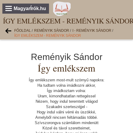
MagyarÍrók.hu
ÍGY EMLÉKSZEM - REMÉNYIK SÁNDO
FŐOLDAL
/
REMÉNYIK SÁNDOR
/
I - REMÉNYIK SÁNDOR
/
ÍGY EMLÉKSZEM - REMÉNYIK SÁNDOR
Reményik Sándor
Így emlékszem
Így emlékszem most-mult szörnyű napokra:
Ha tudtam volna imádkozni akkor,
Így imádkoztam volna:
Uram, kimondhatatlan rettegéssel
Nézem, hogy indul teremtett világod
Szakadni szerteszéjjel -
Hogy indul válni vérré és üszökké,
Amelyből nincsen feltámadás többé.
Szívszorongva számlálom mindenütt
Közel és távol szeretteimet,