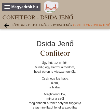
MagyarÍrók.hu
CONFITEOR - DSIDA JENŐ
FŐOLDAL
/
DSIDA JENŐ
/
C - DSIDA JENŐ
/
CONFITEOR - DSIDA JEN
Dsida Jenő
Confiteor
Úgy húz az emlék!
Mindig egy kertről álmodom,
hová ébren is visszamennék.
Csak egy kis kába
álom,
s hiába:
Megbolondulok,
mikor a szél
meglebbenti a fehér selyem-függönyt
s jázmin-illatot lehel a szobába.