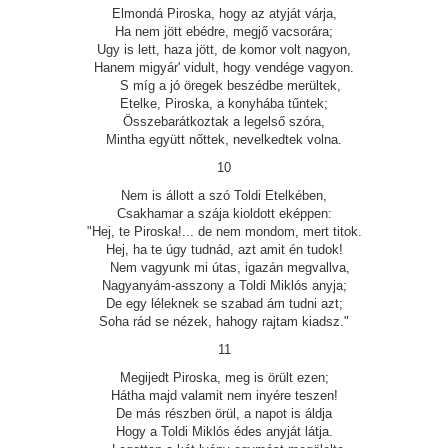
Elmondá Piroska, hogy az atyját várja,
Ha nem jött ebédre, megjő vacsorára;
Ugy is lett, haza jött, de komor volt nagyon,
Hanem migyár' vidult, hogy vendége vagyon.
S míg a jó öregek beszédbe merültek,
Etelke, Piroska, a konyhába tűntek;
Összebarátkoztak a legelső szóra,
Mintha együtt nőttek, nevelkedtek volna.
10
Nem is állott a szó Toldi Etelkében,
Csakhamar a szája kioldott eképpen:
"Hej, te Piroska!... de nem mondom, mert titok.
Hej, ha te úgy tudnád, azt amit én tudok!
Nem vagyunk mi útas, igazán megvallva,
Nagyanyám-asszony a Toldi Miklós anyja;
De egy léleknek se szabad ám tudni azt;
Soha rád se nézek, hahogy rajtam kiadsz."
11
Megijedt Piroska, meg is örült ezen;
Hátha majd valamit nem inyére teszen!
De más részben örül, a napot is áldja
Hogy a Toldi Miklós édes anyját látja.