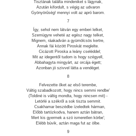
Tisztának találta mindeniket s lágynak,
Azután kifordult, s végig az udvaron
Gyönyörűség! mennyi volt az apró barom.
7
Így, sehol nem látván egy emberi lelket,
Szemügyre veheté az egész nagy telket,
Mignem, ráakadván a gyümölcsös kertre,
Annak fái között Piroskát meglelte.
Cicázott Piroska a leány cseléddel;
Mit az idegentől tudom is hogy szégyell,
Abbahagyta mingyárt, az orcája égett;
Azonban jó szivvel látta a vendéget.
8
Felvezette őket az első terembe,
Váltig szabadkozott, hogy nincs semmi rendbe'
(Toldiné is váltig mondta, hogy nincsen mit) -
Letörlé a székről a sok tiszta semmit.
Csakhamar beszédbe ízeledtek hárman,
Előbb tartózkodva, hanem aztán bátran,
Mert kis gyermek a szó ismeretlen körbe';
Elébb búvik, aztán maga fut az ölbe.
9