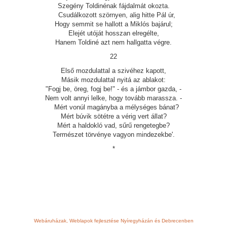
Szegény Toldinénak fájdalmát okozta.
Csudálkozott szörnyen, alig hitte Pál úr,
Hogy semmit se hallott a Miklós bajárul;
Elejét utóját hosszan elregélte,
Hanem Toldiné azt nem hallgatta végre.
22
Első mozdulattal a szivéhez kapott,
Másik mozdulattal nyitá az ablakot:
"Fogj be, öreg, fogj be!" - és a jámbor gazda, -
Nem volt annyi lelke, hogy tovább marassza. -
Mért vonúl magányba a mélységes bánat?
Mért búvik sötétre a vérig vert állat?
Mért a haldokló vad, sűrű rengetegbe?
Természet törvénye vagyon mindezekbe'.
*
Webáruházak, Weblapok fejlesztése Nyíregyházán és Debrecenben