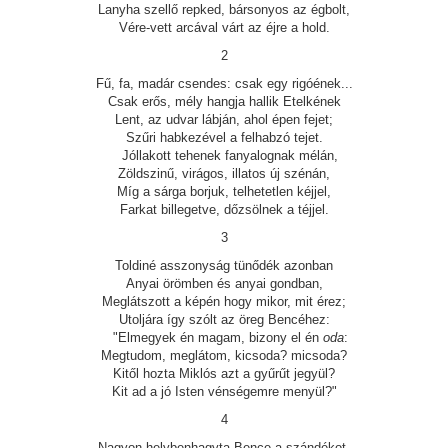
Lanyha szellő repked, bársonyos az égbolt,
Vére-vett arcával várt az éjre a hold.
2
Fű, fa, madár csendes: csak egy rigóének...
Csak erős, mély hangja hallik Etelkének
Lent, az udvar lábján, ahol épen fejet;
Szűri habkezével a felhabzó tejet.
Jóllakott tehenek fanyalognak mélán,
Zöldszinű, virágos, illatos új szénán,
Míg a sárga borjuk, telhetetlen kéjjel,
Farkat billegetve, dőzsölnek a téjjel.
3
Toldiné asszonyság tünődék azonban
Anyai örömben és anyai gondban,
Meglátszott a képén hogy mikor, mit érez;
Utoljára így szólt az öreg Bencéhez:
"Elmegyek én magam, bizony el én
oda
:
Megtudom, meglátom, kicsoda? micsoda?
Kitől hozta Miklós azt a gyűrűt jegyül?
Kit ad a jó Isten vénségemre menyül?"
4
Nagyon helybenhagyta Bence a szándékot,