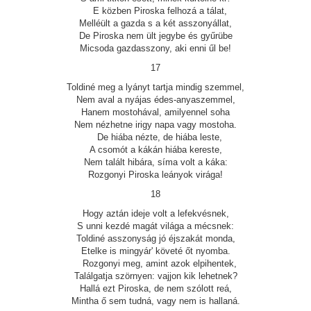
E közben Piroska felhozá a tálat,
Melléült a gazda s a két asszonyállat,
De Piroska nem ült jegybe és gyűrübe
Micsoda gazdasszony, aki enni űl be!
17
Toldiné meg a lyányt tartja mindig szemmel,
Nem aval a nyájas édes-anyaszemmel,
Hanem mostohával, amilyennel soha
Nem nézhetne irigy napa vagy mostoha.
De hiába nézte, de hiába leste,
A csomót a kákán hiába kereste,
Nem talált hibára, síma volt a káka:
Rozgonyi Piroska leányok virága!
18
Hogy aztán ideje volt a lefekvésnek,
S unni kezdé magát világa a mécsnek:
Toldiné asszonyság jó éjszakát monda,
Etelke is mingyár' követé őt nyomba.
Rozgonyi meg, amint azok elpihentek,
Találgatja szörnyen: vajjon kik lehetnek?
Hallá ezt Piroska, de nem szólott reá,
Mintha ő sem tudná, vagy nem is hallaná.