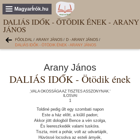
MagyarÍrók.hu
DALIÁS IDŐK - ÖTÖDIK ÉNEK - ARANY
JÁNOS
FŐOLDAL
/
ARANY JÁNOS
/
D - ARANY JÁNOS
/
DALIÁS IDŐK - ÖTÖDIK ÉNEK - ARANY JÁNOS
Arany János
DALIÁS IDŐK - Ötödik ének
,VALA OKOSSÁGA AZ TISZTES ASSZONYNAK.'
ILOSVAI
1
Toldiné pedig űlt egy szombati napon
Este a ház előtt, a kiűlő padon;
Akkor jött dologból Bence a vén szolga,
És leereszkedék valami tuskóra.
Tiszta, mint a pohár, volt az udvartájék,
Hüvössé locsolva az esteli árnyék,