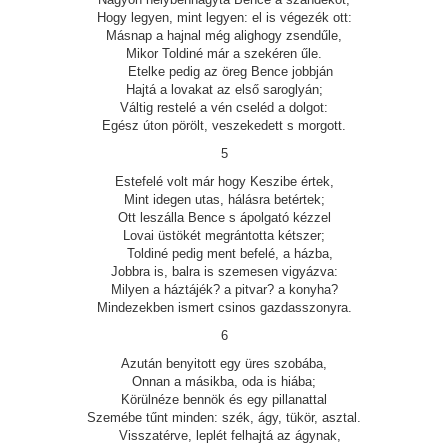
Hogy legyen, mint legyen: el is végezék ott:
Másnap a hajnal még alighogy zsendűle,
Mikor Toldiné már a szekéren űle.
Etelke pedig az öreg Bence jobbján
Hajtá a lovakat az első saroglyán;
Váltig restelé a vén cseléd a dolgot:
Egész úton pörölt, veszekedett s morgott.
5
Estefelé volt már hogy Keszibe értek,
Mint idegen utas, hálásra betértek;
Ott leszálla Bence s ápolgató kézzel
Lovai üstökét megrántotta kétszer;
Toldiné pedig ment befelé, a házba,
Jobbra is, balra is szemesen vigyázva:
Milyen a háztájék? a pitvar? a konyha?
Mindezekben ismert csinos gazdasszonyra.
6
Azután benyitott egy üres szobába,
Onnan a másikba, oda is hiába;
Körülnéze bennök és egy pillanattal
Szemébe tűnt minden: szék, ágy, tükör, asztal.
Visszatérve, leplét felhajtá az ágynak,