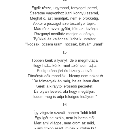
Egyik része, ugymond, fenyegeti perrel,
Szeretne vagyonhoz jutni könnyü szerrel,
Meghal ő, azt mondják, nem él örökkétig,
Akkor a jószágot szerteszéllyel tépik:
Más rész avval gyötri, tőle azt kivánja:
Rozgonyi nevűhöz menjen a leánya,
Tyúkkal és kaláccsal üldözik untalan:
"Nocsak, öcsém uram! nocsak, bátyám uram!"
15
Többen kérik a lyányt, de ő megmutatja
Hogy hiába kérik, mert azér' sem adja;
Pedig utána járt és bizony a levél
- Törvénytudók mondják - bizony nem sokat ér.
"De fölmegyek én még, ha az Isten éltet,
Kérek a királytól erősebb pecsétet,
És olyan levelet, aki hogy megálljon;
Tudom meg is adja felséges királyom."
16
Így végezte szavát; hanem Toldi felől
Egy igét se szóla, nem is hozta elő:
Mert ami világos, nem öröm az néki,
S ami titkon esett, minek kürtölné ki?