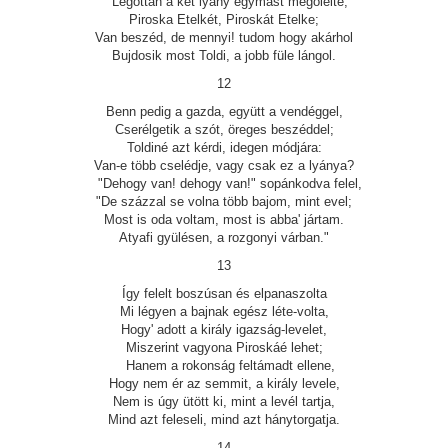
Legottan a két lyány egymást megölelte,
Piroska Etelkét, Piroskát Etelke;
Van beszéd, de mennyi! tudom hogy akárhol
Bujdosik most Toldi, a jobb füle lángol.
12
Benn pedig a gazda, együtt a vendéggel,
Cserélgetik a szót, öreges beszéddel;
Toldiné azt kérdi, idegen módjára:
Van-e több cselédje, vagy csak ez a lyánya?
"Dehogy van! dehogy van!" sopánkodva felel,
"De százzal se volna több bajom, mint evel;
Most is oda voltam, most is abba' jártam.
Atyafi gyülésen, a rozgonyi várban."
13
Így felelt boszúsan és elpanaszolta
Mi légyen a bajnak egész léte-volta,
Hogy' adott a király igazság-levelet,
Miszerint vagyona Piroskáé lehet;
Hanem a rokonság feltámadt ellene,
Hogy nem ér az semmit, a király levele,
Nem is úgy ütött ki, mint a levél tartja,
Mind azt feleseli, mind azt hánytorgatja.
14