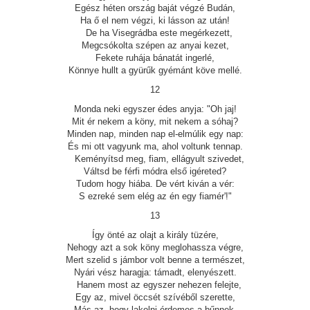
Egész héten ország baját végzé Budán,
Ha ő el nem végzi, ki lásson az után!
De ha Visegrádba este megérkezett,
Megcsókolta szépen az anyai kezet,
Fekete ruhája bánatát ingerlé,
Könnye hullt a gyürűk gyémánt köve mellé.
12
Monda neki egyszer édes anyja: "Oh jaj!
Mit ér nekem a köny, mit nekem a sóhaj?
Minden nap, minden nap el-elmúlik egy nap:
És mi ott vagyunk ma, ahol voltunk tennap.
Keményítsd meg, fiam, ellágyult szivedet,
Váltsd be férfi módra első igéreted?
Tudom hogy hiába. De vért kiván a vér:
S ezreké sem elég az én egy fiamér'!"
13
Így önté az olajt a király tüzére,
Nehogy azt a sok köny meglohassza végre,
Mert szelid s jámbor volt benne a természet,
Nyári vész haragja: támadt, elenyészett.
Hanem most az egyszer nehezen felejte,
Egy az, mivel öccsét szívéből szerette,
Más az, hogy lakolni érdemes a bűnnek,