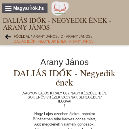
MagyarÍrók.hu
DALIÁS IDŐK - NEGYEDIK ÉNEK -
ARANY JÁNOS
FŐOLDAL
/
ARANY JÁNOS
/
D - ARANY JÁNOS
/
DALIÁS IDŐK - NEGYEDIK ÉNEK - ARANY JÁNOS
Arany János
DALIÁS IDŐK - Negyedik
ének
,VAGYON LAJOS KIRÁLY OLY NAGY KÉSZÜLETBEN,
SOK ERŐS VITÉZEK VAGYNAK SEREGÉBEN.'
ILOSVAI
1
Nagy Lajos azonban éjeket, napokat
Búbánatban tölte kedves öccse miatt,
Akit megölének valamely gonoszok,