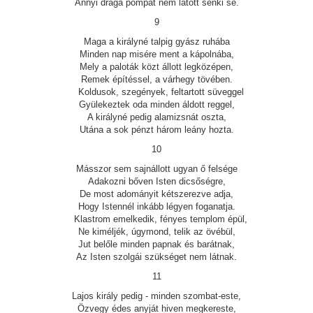
Annyi drága pompát nem látott senki se.
9
Maga a királyné talpig gyász ruhába
Minden nap misére ment a kápolnába,
Mely a paloták közt állott legközépen,
Remek építéssel, a várhegy tövében.
Koldusok, szegények, feltartott süveggel
Gyülekeztek oda minden áldott reggel,
A királyné pedig alamizsnát oszta,
Utána a sok pénzt három leány hozta.
10
Másszor sem sajnállott ugyan ő felsége
Adakozni bőven Isten dicsőségre,
De most adományit kétszerezve adja,
Hogy Istennél inkább légyen foganatja.
Klastrom emelkedik, fényes templom épül,
Ne kiméljék, úgymond, telik az övébül,
Jut belőle minden papnak és barátnak,
Az Isten szolgái szükséget nem látnak.
11
Lajos király pedig - minden szombat-este,
Özvegy édes anyját hiven megkereste,