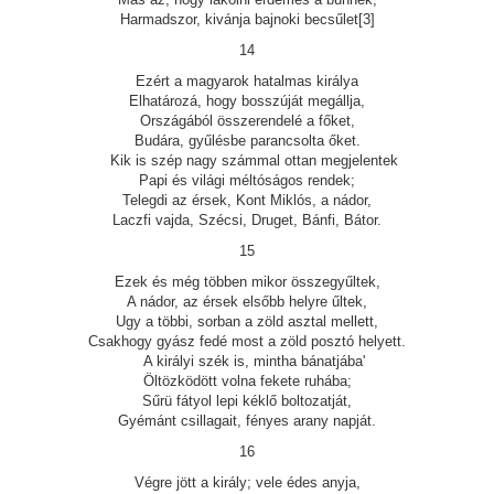
Harmadszor, kivánja bajnoki becsűlet[3]
14
Ezért a magyarok hatalmas királya
Elhatározá, hogy bosszúját megállja,
Országából összerendelé a főket,
Budára, gyűlésbe parancsolta őket.
Kik is szép nagy számmal ottan megjelentek
Papi és világi méltóságos rendek;
Telegdi az érsek, Kont Miklós, a nádor,
Laczfi vajda, Szécsi, Druget, Bánfi, Bátor.
15
Ezek és még többen mikor összegyűltek,
A nádor, az érsek elsőbb helyre űltek,
Ugy a többi, sorban a zöld asztal mellett,
Csakhogy gyász fedé most a zöld posztó helyett.
A királyi szék is, mintha bánatjába'
Öltözködött volna fekete ruhába;
Sűrü fátyol lepi kéklő boltozatját,
Gyémánt csillagait, fényes arany napját.
16
Végre jött a király; vele édes anyja,