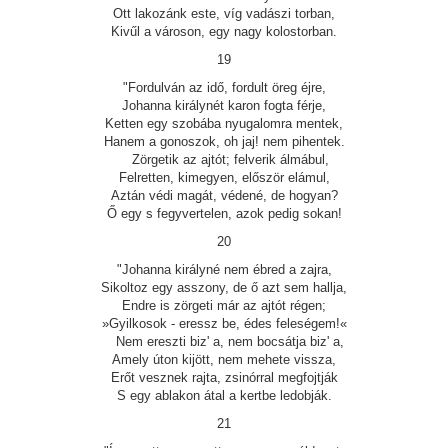
Ott lakozánk este, víg vadászi torban,
Kivűl a városon, egy nagy kolostorban.
19
"Fordulván az idő, fordult öreg éjre,
Johanna királynét karon fogta férje,
Ketten egy szobába nyugalomra mentek,
Hanem a gonoszok, oh jaj! nem pihentek.
Zörgetik az ajtót; felverik álmábul,
Felretten, kimegyen, először elámul,
Aztán védi magát, védené, de hogyan?
Ő egy s fegyvertelen, azok pedig sokan!
20
"Johanna királyné nem ébred a zajra,
Sikoltoz egy asszony, de ő azt sem hallja,
Endre is zörgeti már az ajtót régen;
»Gyilkosok - eressz be, édes feleségem!«
Nem ereszti biz' a, nem bocsátja biz' a,
Amely úton kijött, nem mehete vissza,
Erőt vesznek rajta, zsinórral megfojtják
S egy ablakon átal a kertbe ledobják.
21