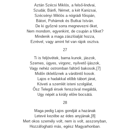
Aztán Szécsi Miklós, a felső-lindvai,
Szudár, Bánfi, Német, a két Kanizsai,
Szécsényi Miklós a nógrádi főispán,
Bátori, Pohárnok és Butkai István.
De ki győzné sorra megnevezni őket,
Nem mondom, egyenkint, de csupán a főket?
Mindenik a maga zászlóalját hozza,
Ezrével, vagy amint fel van rájok osztva.
27
Ti is feljövétek, barna kunok, jászok,
Szemes, ügyes, virgonc, nyilvető ijászok,
Vagy nehéz ostromban faltörő bakosok,[7]
Midőn öklelőznek a várdöntő kosok.
Lajos e hadakkal előbb tábort járat,
Követi a szemlét isteni szolgálat,
Ősz Telegdi érsek fenszóval megáldá,
Ugy népét a király előre bocsátá.
28
Maga pedig Lajos gondját a hazának
Letevé kezébe az édes anyjának,[8]
Mert okos személy volt, nem is volt, asszonyban,
Hozzáfogható más, egész Magyarhonban.