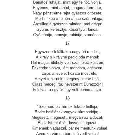
Bánatos ruháját, mint egy felhőt, vonja,
Egyenes, mint a nád, magas a termete,
Nagy pénzt érne rajta gyászos öltözete;
Mert mikép a felhőn a nap szűrt világa,
Átcsillog a gyászon minden, ami drága:
Gyűrűi, keresztje, kösöntyűi, lánca,
Gyémántja, aranyja, rubintja, zománca.
17
Egyszerre felálltak a nagy úri rendek,
A király s királyné pedig oda mentek
Hol magas ülőhely volt számokra készen,
Feketébe vonva, lám mondom, egészen.
Lajos a levelet hozatá most elő,
Melyet irtak neki szegény öccse felől,
Olasz herceg irta, névszerint Durazzó[4]
Felolvasta egy úr: így volt benne a szó:
18
"Szomorú bal hírnek fekete hollója,
Endre halálának vagyok hírmondója; -
Megesett, megesett, megvan az áldozat,
Él az Isten! ő lát, lásson is igazat.
Kimenénk vadászni, bár ne mentünk volna!
Aversza városa bár elsülyedt volna!