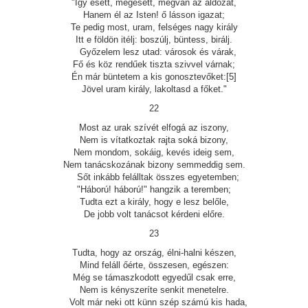
"Így esett, megesett, megvan az áldozat,
Hanem él az Isten! ő lásson igazat;
Te pedig most, uram, felséges nagy király
Itt e földön itélj: boszúlj, büntess, birálj.
Győzelem lesz utad: városok és várak,
Fő és köz rendűek tiszta szivvel várnak;
Én már büntetem a kis gonosztevőket:[5]
Jövel uram király, lakoltasd a főket."
22
Most az urak szívét elfogá az iszony,
Nem is vítatkoztak rajta soká bizony,
Nem mondom, sokáig, kevés ideig sem,
Nem tanácskozának bizony semmeddig sem.
Sőt inkább felálltak összes egyetemben;
"Háború! háború!" hangzik a teremben;
Tudta ezt a király, hogy e lesz belőle,
De jobb volt tanácsot kérdeni előre.
23
Tudta, hogy az ország, élni-halni készen,
Mind feláll őérte, összesen, egészen:
Még se támaszkodott egyedűl csak erre,
Nem is kényszeríte senkit menetelre.
Volt már neki ott künn szép számú kis hada,