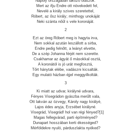
Nápoly országában lakozó olaszok.
Mert az ifju Endre ott növekedett fel,
Nevelé a király szives szeretettel,
Róbert, az ősz király; minthogy unokáját
Neki szánta nőűl s vele koronáját.
2
Ezt az öreg Róbert meg is hagyta irva,
Nem sokkal azután leszállott a sirba,
Endre pedig felnőtt, a leányt elvette,
De a szép Johanna férjét nem szerette.
Csakhamar az ágyát ő másokkal osztá,
A koronától is jó urát megfosztá,
Tőrt hánytak elébe, vadászni kicsalták.
Egy mulató házban éjjel meggyilkolták.
3
Ki miatt az udvar, királyné udvara,
Fényes Visegrádon gyászba merűlt vala,
Ott lakván az özvegy, Károly nagy királyé,
Lajos édes anyja, Erzsébet királyné.
Visegrád, Visegrád! hol van régi fényed?[1]
Magas fellegvárad, parti építményed?
Dunapart hosszában kerti ékességed?
Mérföldekre nyuló, párduszlakta nyéked?