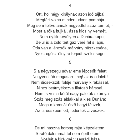
4
Ott, hol négy királynak azon idő tájba'
Megfért volna minden udvari pompája
Meg sem töltve annak negyedfél száz termét, -
Most a róka bujkál, ássa kicsiny vermét.
Nem nyilik kevélyen a Dunára kapu,
Belül is a zöld tért gaz veré fel s lapu,
Oda van a lépcsők márvány büszkesége,
Nyolc egész ölnyire terjedt szélessége.
5
S a négyszegü udvar eme lépcsők felett
Negyven láb magasan - hej! az is odalett!
Nem dicsekszik földje márvány kirakással,
Nincs beárnyékozva illatozó hárssal.
Nem is veszi körül nagy paloták szárnya
Száz meg száz ablakkal a kies Dunára;
Maga a koronát őrző hegyi fészek,
Az is összeomlott, ledönték a vészek.
6
De mi haszna borong rajta képzeletem:
Sírató dalommal fel nem építhetem!...
Noshát a királyné visegrádi háza