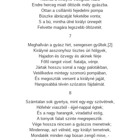
Endre herceg miatt öltözék mély gyászba.
Ottan a csillámló fejedelmi pompa
Büszke ábrázatját feketébe vonta;
S a bú, mintha ülné királyi ünnepét
Felvette magára legszebb öltözetét.
7
Meghallván a gyász hirt, seregesen gyűltek,[2]
Királyné asszonyhoz tisztes úri hölgyek,
Hajadon és özvegy és akinek férje
Főfő rangot visel: fiatalja, vénje.
Jártak hosszu sorral a nagy palotákban,
Vetélkedve mintegy szomorú pompában,
És megoszták versent a királyné jajját,
Hangosabbá tévén szózatos fájdalmát.
8
Számtalan sok gyertya, mint egy-egy szövétnek,
Hófehér viaszból - éjjel-nappal égtek;
És a nagy harangok, viradattul estig,
A tornyok falait szinte megrepesztik.
Vége hossza nincsen a gyászos menetnek;
Mindennap, azt vélnéd, egy királyt temetnek,
Mondaték minden nap búsan zengő mise, -