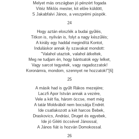
Melyet más országban jó pénzért fogada
Vitéz Miklós mester, kit előre küldött,
S Jakabfalvi János, a veszprémi püspök.
24
Hogy aztán eloszlék a budai gyűlés,
Titkon is, nyilván is, folyt a nagy készűlés;
A király egy haddal megindítá Kontot,
Induláskor annak ily szavakat mondott:
"Valahol utaztok, valahol átkeltek,
Meg ne tudjam én, hogy bántsatok egy lelket,
Vagy sarcot tegyetek, vagy ragadozzatok!
Koronámra, mondom, szennyet ne hozzatok!"[6]
25
A másik had is gyűlt Rákos mezejére;
Laczfi Apor István annak a vezére,
Vele a két fia, három öccse, mert még
A tatár Moldvából nem bocsátja Endrét.
Ide csatlakozott a két harcos Bebek,
Draskovics, Andrási, Druget és egyebek,
Ide jó Giléti öccsével Jánossal,
A János fiát is hozván Domokossal.
26