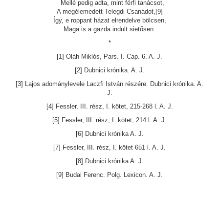
Mellé pedig adta, mint férfi tanácsot,
A megélemedett Telegdi Csanádot,[9]
Így, e roppant házat elrendelve bölcsen,
Maga is a gazda indult sietősen.
*
[1] Oláh Miklós, Pars. I. Cap. 6. A. J.
[2] Dubnici krónika. A. J.
[3] Lajos adománylevele Laczfi István részére. Dubnici krónika. A.
J.
[4] Fessler, III. rész, I. kötet, 215-268 l. A. J.
[5] Fessler, III. rész, I. kötet, 214 l. A. J.
[6] Dubnici krónika A. J.
[7] Fessler, III. rész, I. kötet 651 l. A. J.
[8] Dubnici krónika A. J.
[9] Budai Ferenc. Polg. Lexicon. A. J.