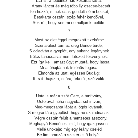
Ezt is, a többihez, kis kosárba rakta.
Arany láncot és még több ily csecse-becsét
Tőn hozzá, minek csak gondolt némi becsét;
Betakarta osztán, szép fehér kendővel,
Sok-rét, hogy semmi ne hulljon ki belőle.
7
Most az eleséggel megrakott szekérbe
Széna-űlést töm az öreg Bence térde,
S od'adván a gyeplőt, egy suhanc legénynek
Bölcs tanácsaival nem látszott fösvénynek:
Ezt így kell, amazt úgy; mutatá, hogy lássa,
Mi a lóhajtásnak különös fogása,
Elmondá az útat, egészen Budáig:
Itt s itt hajszra, csára, tekerűl, szétválik.
8
Unta is már a szót Gere, a tanítvány,
Ostorával néha nagyokat suhintván;
Meg-megcsapta lábát a lógós lovának,
S megrántá a gyeplőst, hogy ne szaladnának.
Végre osztán felült a nemzetes asszony,
Meghagyá Bencének: mit, hogy igazgasson.
Mellé unokája; míg egy leány cseléd
Be-lim-lomozá a szekér első helyét.