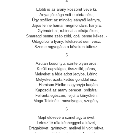
4
Előbb is az arany koszorút vevé ki.
Anyai jószága volt e párta néki,
Úgy szállott az mindég leányról leányra,
Bajos lenne hamar megmondani, hányra;
Gyémánttal, rubinnal a cifrája ékes,
Smaragd benne szép zöld, opál benne kékes. -
Odagörbül a lyány, lélekzetet sem vesz,
Szeme ragyogása a köveken túltesz.
5
Azután kösöntyű, szinte olyan áros,
Kerűlt napvilágra; összeillő, páros,
Melyeket a férje adott jegybe, Lőrinc,
Melyeket azóta kettős gonddal őriz.
Hamisan Etelke nagyanyja karjára
Kapcsolá az arany perecet, próbára:
Felrántá egészen, feljül a könyökén:
Maga Toldiné is mosolyogta, szegény.
6
Majd elővevé a szinehagyta övet,
Lefeszíté róla késheggyel a követ,
Drágakövet, gyöngyöt, mellyel ki volt rakva,