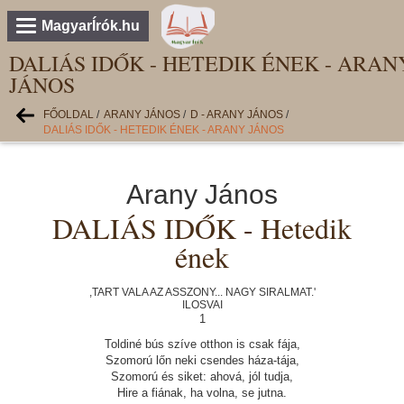
MagyarÍrók.hu
DALIÁS IDŐK - HETEDIK ÉNEK - ARAN
JÁNOS
FŐOLDAL
/
ARANY JÁNOS
/
D - ARANY JÁNOS
/
DALIÁS IDŐK - HETEDIK ÉNEK - ARANY JÁNOS
Arany János
DALIÁS IDŐK - Hetedik
ének
,TART VALA AZ ASSZONY... NAGY SIRALMAT.'
ILOSVAI
1
Toldiné bús szíve otthon is csak fája,
Szomorú lőn neki csendes háza-tája,
Szomorú és siket: ahová, jól tudja,
Hire a fiának, ha volna, se jutna.