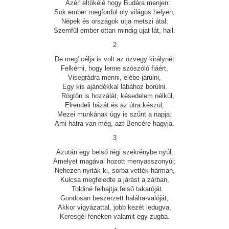
Azér' eltökélé hogy Budára menjen:
Sok ember megfordul oly világos helyen,
Népek és országok utja metszi átal;
Szemfül ember ottan mindig ujat lát, hall.
2
De meg' célja is volt az özvegy királynét
Felkérni, hogy lenne szószóló fiáért,
Visegrádra menni, elébe járulni,
Egy kis ajándékkal lábához borúlni.
Rögtön is hozzálát, késedelem nélkül,
Elrendeli házát és az útra készül;
Mezei munkának úgy is szűnt a napja:
Ami hátra van még, azt Bencére hagyja.
3
Azután egy belső régi szekrénybe nyúl,
Amelyet magával hozott menyasszonyúl;
Nehezen nyiták ki, sorba vették hárman,
Kulcsa megfeledte a járást a zárban,
Toldiné felhajtja felső takaróját.
Gondosan beszerzett halálra-valóját,
Akkor vigyázattal, jobb kezét ledugva,
Keresgél fenéken valamit egy zugba.