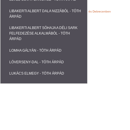
LIBAKERTI ALBERT DALA NIZZÁBÓL - TÓTH
Webáruházak, Weblapok fejlesztése Nyíregyházán és Debrecenben
ÁRPÁD
LIBAKERTI ALBERT SÓHAJA A DÉLI SARK
FELFEDEZÉSE ALKALMÁBÓL - TÓTH
ÁRPÁD
LOMHA GÁLYÁN - TÓTH ÁRPÁD
LÓVERSENY-DAL - TÓTH ÁRPÁD
LUKÁCS ELMEGY - TÓTH ÁRPÁD