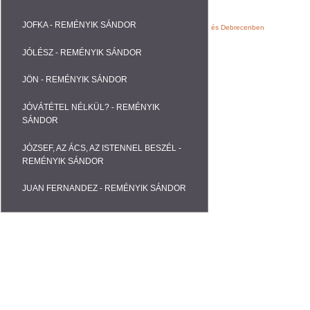
JOFKA - REMÉNYIK SÁNDOR
Webáruházak, Weblapok fejlesztése Nyíregyházán és Debrecenben
JÓLÉSZ - REMÉNYIK SÁNDOR
JÖN - REMÉNYIK SÁNDOR
JÓVÁTÉTEL NÉLKÜL? - REMÉNYIK
SÁNDOR
JÓZSEF, AZ ÁCS, AZ ISTENNEL BESZÉL -
REMÉNYIK SÁNDOR
JUAN FERNANDEZ - REMÉNYIK SÁNDOR