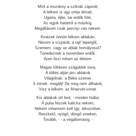
Mint a mozdony a szikrák záporát,
A lelkem is úgy ontja álmait,
Ugarra, éjbe, tar erdők fölé,
Az egyik határtól a másikig.
Megállásom csak percnyi van nekem.
Kinézek önnön lelkem ablakán,
Nézem a vízpárát, a rajt' lepergőt,
Szemem, vagy az ablak homályosul?
Tünedeznek a novemberi erdők.
Ilyen őszi roham az életem.
Magas töltésen száguldok tova,
A töltés alján pici ablakok
Világolnak: a Béke szemei.
S intnek: megállj! De meg nem állhatok,
Visz a lelkem: az Ahasvér-vonat.
Kis ablakok ott lent, - minden hiába:
A puha fészek kalicka nekem,
Nekem rohannom kell így, átkozottan,
Reszkető, nyögő, döngő sineken,
Tovább, - - a végállomásig. -