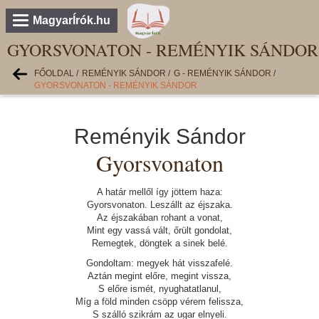
MagyarÍrók.hu
GYORSVONATON - REMÉNYIK SÁNDOR
FŐOLDAL
/
REMÉNYIK SÁNDOR
/
G - REMÉNYIK SÁNDOR
/
GYORSVONATON - REMÉNYIK SÁNDOR
Reményik Sándor
Gyorsvonaton
A határ mellől így jöttem haza:
Gyorsvonaton. Leszállt az éjszaka.
Az éjszakában rohant a vonat,
Mint egy vassá vált, őrült gondolat,
Remegtek, döngtek a sinek belé.
Gondoltam: megyek hát visszafelé.
Aztán megint előre, megint vissza,
S előre ismét, nyughatatlanul,
Míg a föld minden csöpp vérem felissza,
S szálló szikrám az ugar elnyeli.