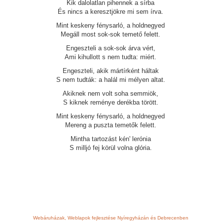
Kik dalolatlan pihennek a sírba
És nincs a keresztjökre mi sem írva.
Mint keskeny fénysarló, a holdnegyed
Megáll most sok-sok temető felett.
Engeszteli a sok-sok árva vért,
Ami kihullott s nem tudta: miért.
Engeszteli, akik mártírként háltak
S nem tudták: a halál mi mélyen altat.
Akiknek nem volt soha semmiök,
S kiknek reménye derékba törött.
Mint keskeny fénysarló, a holdnegyed
Mereng a puszta temetők felett.
Mintha tartozást kén' lerónia
S milljó fej körül volna glória.
Webáruházak, Weblapok fejlesztése Nyíregyházán és Debrecenben