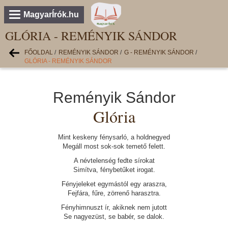
MagyarÍrók.hu
GLÓRIA - REMÉNYIK SÁNDOR
FŐOLDAL
/
REMÉNYIK SÁNDOR
/
G - REMÉNYIK SÁNDOR
/
GLÓRIA - REMÉNYIK SÁNDOR
Reményik Sándor
Glória
Mint keskeny fénysarló, a holdnegyed
Megáll most sok-sok temető felett.
A névtelenség fedte sírokat
Simítva, fénybetűket irogat.
Fényjeleket egymástól egy araszra,
Fejfára, fűre, zörrenő harasztra.
Fényhimnuszt ír, akiknek nem jutott
Se nagyezüst, se babér, se dalok.