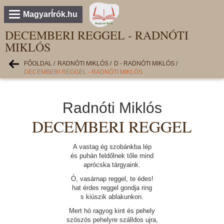
MagyarÍrók.hu
DECEMBERI REGGEL - RADNÓTI
MIKLÓS
FŐOLDAL
/
RADNÓTI MIKLÓS
/
D - RADNÓTI MIKLÓS
/
DECEMBERI REGGEL - RADNÓTI MIKLÓS
Radnóti Miklós
DECEMBERI REGGEL
A vastag ég szobánkba lép
és puhán feldőlnek tőle mind
aprócska tárgyaink.
Ó, vasárnap reggel, te édes!
hat érdes reggel gondja ring
s kiúszik ablakunkon.
Mert hó ragyog kint és pehely
szöszös pehelyre szálldos ujra,