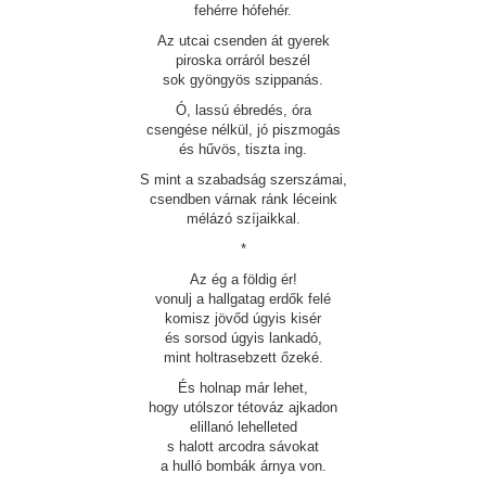
fehérre hófehér.
Az utcai csenden át gyerek
piroska orráról beszél
sok gyöngyös szippanás.
Ó, lassú ébredés, óra
csengése nélkül, jó piszmogás
és hűvös, tiszta ing.
S mint a szabadság szerszámai,
csendben várnak ránk léceink
mélázó szíjaikkal.
*
Az ég a földig ér!
vonulj a hallgatag erdők felé
komisz jövőd úgyis kisér
és sorsod úgyis lankadó,
mint holtrasebzett őzeké.
És holnap már lehet,
hogy utólszor tétováz ajkadon
elillanó lehelleted
s halott arcodra sávokat
a hulló bombák árnya von.