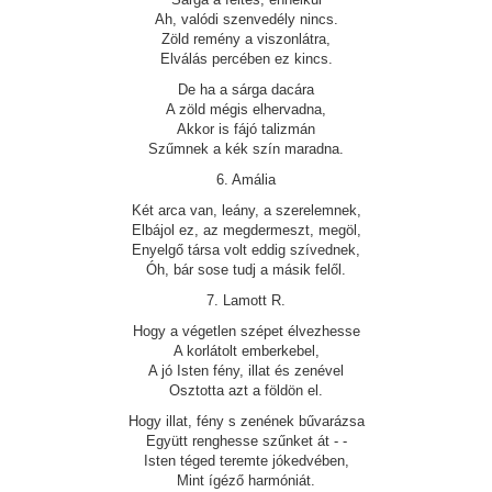
Ah, valódi szenvedély nincs.
Zöld remény a viszonlátra,
Elválás percében ez kincs.
De ha a sárga dacára
A zöld mégis elhervadna,
Akkor is fájó talizmán
Szűmnek a kék szín maradna.
6. Amália
Két arca van, leány, a szerelemnek,
Elbájol ez, az megdermeszt, megöl,
Enyelgő társa volt eddig szívednek,
Óh, bár sose tudj a másik felől.
7. Lamott R.
Hogy a végetlen szépet élvezhesse
A korlátolt emberkebel,
A jó Isten fény, illat és zenével
Osztotta azt a földön el.
Hogy illat, fény s zenének bűvarázsa
Együtt renghesse szűnket át - -
Isten téged teremte jókedvében,
Mint ígéző harmóniát.