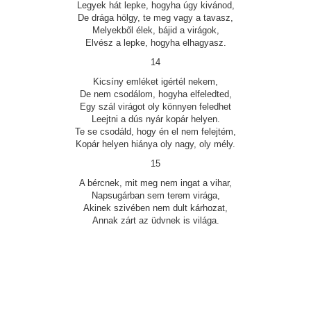
Legyek hát lepke, hogyha úgy kivánod,
De drága hölgy, te meg vagy a tavasz,
Melyekből élek, bájid a virágok,
Elvész a lepke, hogyha elhagyasz.
14
Kicsíny emléket igértél nekem,
De nem csodálom, hogyha elfeledted,
Egy szál virágot oly könnyen feledhet
Leejtni a dús nyár kopár helyen.
Te se csodáld, hogy én el nem felejtém,
Kopár helyen hiánya oly nagy, oly mély.
15
A bércnek, mit meg nem ingat a vihar,
Napsugárban sem terem virága,
Akinek szivében nem dult kárhozat,
Annak zárt az üdvnek is világa.