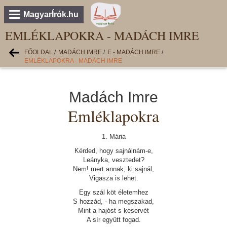
MagyarÍrók.hu
EMLÉKLAPOKRA - MADÁCH IMRE
FŐOLDAL
/
MADÁCH IMRE
/
E - MADÁCH IMRE
/
EMLÉKLAPOKRA - MADÁCH IMRE
Madách Imre
Emléklapokra
1. Mária
Kérded, hogy sajnálnám-e,
Leányka, vesztedet?
Nem! mert annak, ki sajnál,
Vigasza is lehet.
Egy szál köt életemhez
S hozzád, - ha megszakad,
Mint a hajóst s keservét
A sír együtt fogad.