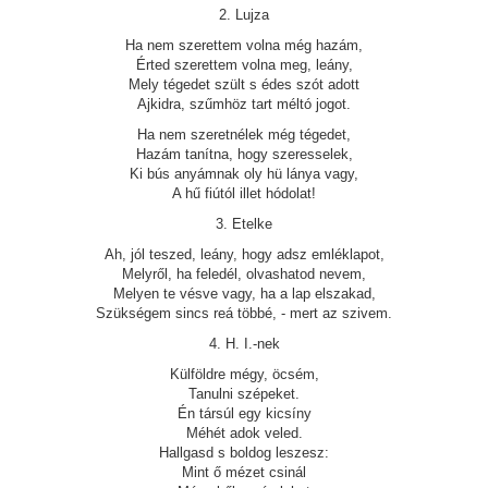
2. Lujza
Ha nem szerettem volna még hazám,
Érted szerettem volna meg, leány,
Mely tégedet szült s édes szót adott
Ajkidra, szűmhöz tart méltó jogot.
Ha nem szeretnélek még tégedet,
Hazám tanítna, hogy szeresselek,
Ki bús anyámnak oly hü lánya vagy,
A hű fiútól illet hódolat!
3. Etelke
Ah, jól teszed, leány, hogy adsz emléklapot,
Melyről, ha feledél, olvashatod nevem,
Melyen te vésve vagy, ha a lap elszakad,
Szükségem sincs reá többé, - mert az szivem.
4. H. I.-nek
Külföldre mégy, öcsém,
Tanulni szépeket.
Én társúl egy kicsíny
Méhét adok veled.
Hallgasd s boldog leszesz:
Mint ő mézet csinál