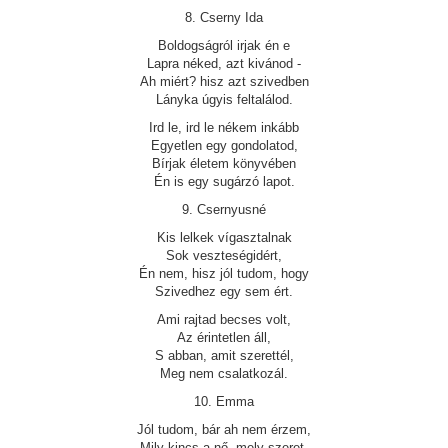
8. Cserny Ida
Boldogságról irjak én e
Lapra néked, azt kivánod -
Ah miért? hisz azt szivedben
Lányka úgyis feltalálod.
Ird le, ird le nékem inkább
Egyetlen egy gondolatod,
Bírjak életem könyvében
Én is egy sugárzó lapot.
9. Csernyusné
Kis lelkek vígasztalnak
Sok veszteségidért,
Én nem, hisz jól tudom, hogy
Szivedhez egy sem ért.
Ami rajtad becses volt,
Az érintetlen áll,
S abban, amit szerettél,
Meg nem csalatkozál.
10. Emma
Jól tudom, bár ah nem érzem,
Mily kincs a nő, mely szeret.