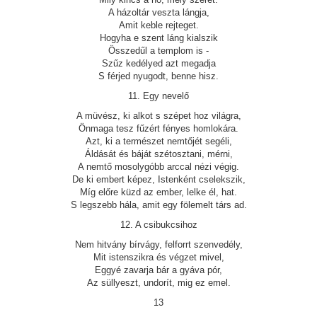
A házoltár veszta lángja,
Amit keble rejteget.
Hogyha e szent láng kialszik
Összedűl a templom is -
Szűz kedélyed azt megadja
S férjed nyugodt, benne hisz.
11. Egy nevelő
A müvész, ki alkot s szépet hoz világra,
Önmaga tesz fűzért fényes homlokára.
Azt, ki a természet nemtőjét segéli,
Áldását és báját szétosztani, mérni,
A nemtő mosolygóbb arccal nézi végig.
De ki embert képez, Istenként cselekszik,
Míg előre küzd az ember, lelke él, hat.
S legszebb hála, amit egy fölemelt társ ad.
12. A csibukcsihoz
Nem hitvány bírvágy, felforrt szenvedély,
Mit istenszikra és végzet mivel,
Eggyé zavarja bár a gyáva pór,
Az süllyeszt, undorít, mig ez emel.
13