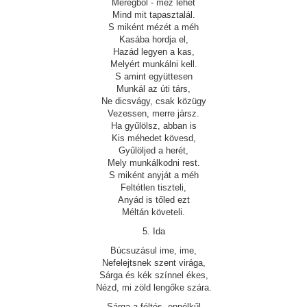
Méregből - méz lehet
Mind mit tapasztalál.
S miként mézét a méh
Kasába hordja el,
Hazád legyen a kas,
Melyért munkálni kell.
S amint együttesen
Munkál az úti társ,
Ne dicsvágy, csak közügy
Vezessen, merre jársz.
Ha gyűlölsz, abban is
Kis méhedet kövesd,
Gyűlöljed a herét,
Mely munkálkodni rest.
S miként anyját a méh
Feltétlen tiszteli,
Anyád is tőled ezt
Méltán követeli.
5. Ida
Búcsuzásul ime, ime,
Nefelejtsnek szent virága,
Sárga és kék színnel ékes,
Nézd, mi zöld lengőke szára.
Sárga a féltés, ennélkűl