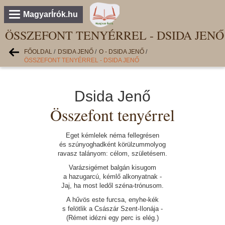
MagyarÍrók.hu
ÖSSZEFONT TENYÉRREL - DSIDA JENŐ
FŐOLDAL
/
DSIDA JENŐ
/
O - DSIDA JENŐ
/
ÖSSZEFONT TENYÉRREL - DSIDA JENŐ
Dsida Jenő
Összefont tenyérrel
Eget kémlelek néma fellegrésen
és szúnyoghadként körülzummolyog
ravasz talányom: célom, születésem.
Varázsigémet balgán kisugom
a hazugarcú, kémlő alkonyatnak -
Jaj, ha most ledől széna-trónusom.
A hűvös este furcsa, enyhe-kék
s felötlik a Császár Szent-Ilonája -
(Rémet idézni egy perc is elég.)