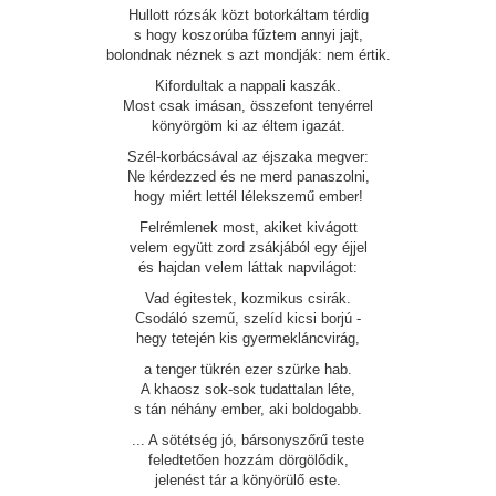
Hullott rózsák közt botorkáltam térdig
s hogy koszorúba fűztem annyi jajt,
bolondnak néznek s azt mondják: nem értik.
Kifordultak a nappali kaszák.
Most csak imásan, összefont tenyérrel
könyörgöm ki az éltem igazát.
Szél-korbácsával az éjszaka megver:
Ne kérdezzed és ne merd panaszolni,
hogy miért lettél lélekszemű ember!
Felrémlenek most, akiket kivágott
velem együtt zord zsákjából egy éjjel
és hajdan velem láttak napvilágot:
Vad égitestek, kozmikus csirák.
Csodáló szemű, szelíd kicsi borjú -
hegy tetején kis gyermekláncvirág,
a tenger tükrén ezer szürke hab.
A khaosz sok-sok tudattalan léte,
s tán néhány ember, aki boldogabb.
... A sötétség jó, bársonyszőrű teste
feledtetően hozzám dörgölődik,
jelenést tár a könyörülő este.