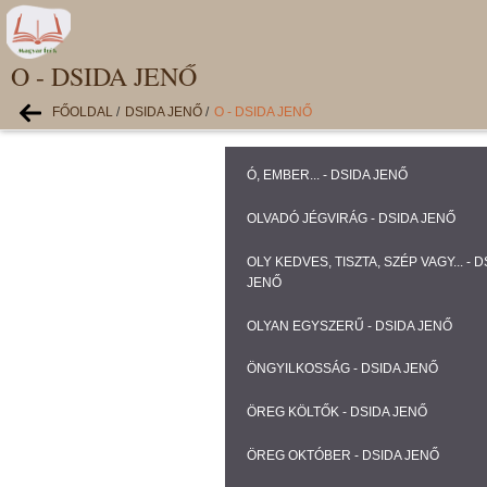
O - DSIDA JENŐ
FŐOLDAL
/
DSIDA JENŐ
/
O - DSIDA JENŐ
Ó, EMBER... - DSIDA JENŐ
OLVADÓ JÉGVIRÁG - DSIDA JENŐ
OLY KEDVES, TISZTA, SZÉP VAGY... - D
JENŐ
OLYAN EGYSZERŰ - DSIDA JENŐ
ÖNGYILKOSSÁG - DSIDA JENŐ
ÖREG KÖLTŐK - DSIDA JENŐ
ÖREG OKTÓBER - DSIDA JENŐ