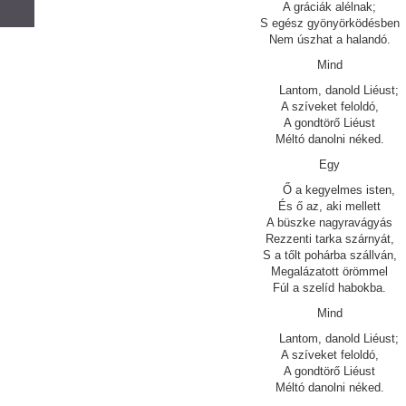
A gráciák alélnak;
S egész gyönyörködésben
Nem úszhat a halandó.
Mind
Lantom, danold Liéust;
A szíveket feloldó,
A gondtörő Liéust
Méltó danolni néked.
Egy
Ő a kegyelmes isten,
És ő az, aki mellett
A büszke nagyravágyás
Rezzenti tarka szárnyát,
S a tőlt pohárba szállván,
Megalázatott örömmel
Fúl a szelíd habokba.
Mind
Lantom, danold Liéust;
A szíveket feloldó,
A gondtörő Liéust
Méltó danolni néked.