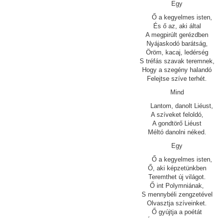
Egy
Ő a kegyelmes isten,
És ő az, aki által
A megpirúlt gerézdben
Nyájaskodó barátság,
Öröm, kacaj, ledérség
S tréfás szavak teremnek,
Hogy a szegény halandó
Felejtse szíve terhét.
Mind
Lantom, danolt Liéust,
A szíveket feloldó,
A gondtörő Liéust
Méltó danolni néked.
Egy
Ő a kegyelmes isten,
Ő, aki képzetünkben
Teremthet új világot.
Ő int Polymniának,
S mennybéli zengzetével
Olvasztja szíveinket.
Ő gyújtja a poétát