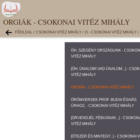
ORGIÁK - CSOKONAI VITÉZ MIHÁLY
FŐOLDAL
/
CSOKONAI VITÉZ MIHÁLY
/
O - CSOKONAI VITÉZ MIHÁLY
/
ÓH, SZEGÉNY ORSZÁGUNK - CSOKON
VITÉZ MIHÁLY
[ÓH, ÚNALOM! VAD ÚNALOM...] - CSO
VITÉZ MIHÁLY
ORGIÁK - CSOKONAI VITÉZ MIHÁLY
ÖRÖMVERSEK PROF. BUDAI ÉSAIÁS
ÚRHOZ, - CSOKONAI VITÉZ MIHÁLY
[ÖRVENDJÉL FÉBUSNAK...] - CSOKON
VITÉZ MIHÁLY
[ÖTEZER ÉS MINTEGY...] - CSOKONAI V