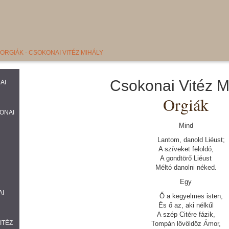
ORGIÁK - CSOKONAI VITÉZ MIHÁLY
Csokonai Vitéz M
AI
Orgiák
KONAI
Mind
Lantom, danold Liéust;
A szíveket feloldó,
A gondtörő Liéust
Méltó danolni néked.
Egy
AI
Ő a kegyelmes isten,
És ő az, aki nélkűl
A szép Citére fázik,
ITÉZ
Tompán lövöldöz Ámor,