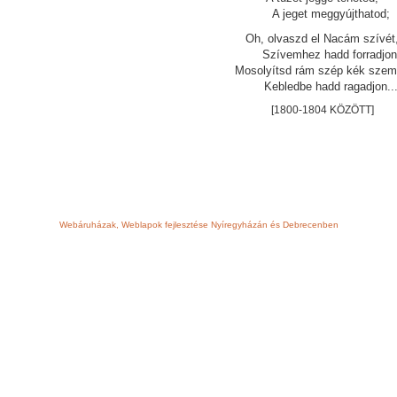
A jeget meggyújthatod;
Oh, olvaszd el Nacám szívét
Szívemhez hadd forradjon
Mosolyítsd rám szép kék szem
Kebledbe hadd ragadjon..
[1800-1804 KÖZÖTT]
Webáruházak, Weblapok fejlesztése Nyíregyházán és Debrecenben