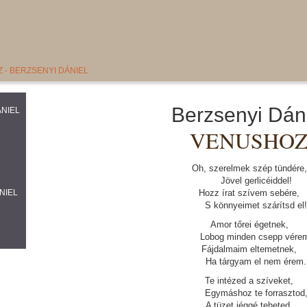
 - BERZSENYI DÁNIEL
Berzsenyi Dán
ÁNIEL
VENUSHO
Oh, szerelmek szép tündére,
Jövel gerlicéiddel!
NIEL
Hozz írat szívem sebére,
S könnyeimet szárítsd el!
Amor tőrei égetnek,
Lobog minden csepp vére
Fájdalmaim eltemetnek,
Ha tárgyam el nem érem.
Te intézed a szíveket,
Egymáshoz te forrasztod
A tüzet jéggé teheted,