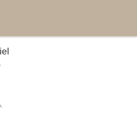
iel
Z
m,
,