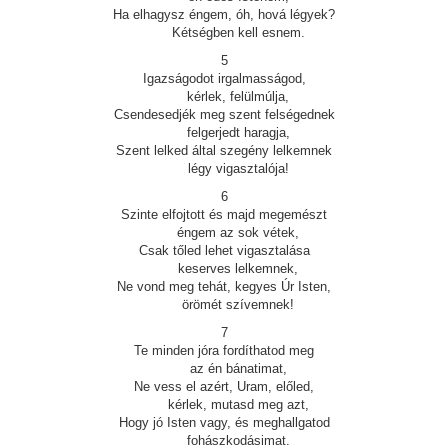
Ha elhagysz éngem, óh, hová légyek?
Kétségben kell esnem.
5
Igazságodot irgalmasságod,
kérlek, felülmúlja,
Csendesedjék meg szent felségednek
felgerjedt haragja,
Szent lelked által szegény lelkemnek
légy vigasztalója!
6
Szinte elfojtott és majd megemészt
éngem az sok vétek,
Csak tőled lehet vigasztalása
keserves lelkemnek,
Ne vond meg tehát, kegyes Úr Isten,
örömét szívemnek!
7
Te minden jóra fordíthatod meg
az én bánatimat,
Ne vess el azért, Uram, előled,
kérlek, mutasd meg azt,
Hogy jó Isten vagy, és meghallgatod
fohászkodásimat.