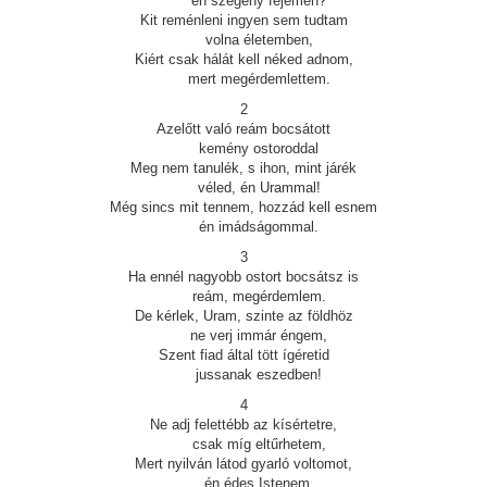
én szegény fejemen?
Kit reménleni ingyen sem tudtam
volna életemben,
Kiért csak hálát kell néked adnom,
mert megérdemlettem.
2
Azelőtt való reám bocsátott
kemény ostoroddal
Meg nem tanulék, s ihon, mint járék
véled, én Urammal!
Még sincs mit tennem, hozzád kell esnem
én imádságommal.
3
Ha ennél nagyobb ostort bocsátsz is
reám, megérdemlem.
De kérlek, Uram, szinte az földhöz
ne verj immár éngem,
Szent fiad által tött ígéretid
jussanak eszedben!
4
Ne adj felettébb az kísértetre,
csak míg eltűrhetem,
Mert nyilván látod gyarló voltomot,
én édes Istenem,