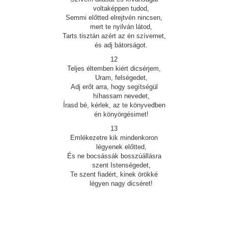
voltaképpen tudod,
Semmi előtted elrejtvén nincsen,
mert te nyilván látod,
Tarts tisztán azért az én szívemet,
és adj bátorságot.
12
Teljes éltemben kiért dicsérjem,
Uram, felségedet,
Adj erőt arra, hogy segítségül
híhassam nevedet,
Írasd bé, kérlek, az te könyvedben
én könyörgésimet!
13
Emlékezetre kik mindenkoron
légyenek előtted,
És ne bocsássák bosszúállásra
szent Istenségedet,
Te szent fiadért, kinek örökké
légyen nagy dicséret!