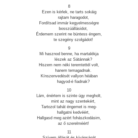
8
Ezen is kérlek, ne tarts sokáig
rajtam haragodot,
Fordítsad immár kegyelmességre
bosszúállásidot,
Érdemem szerint ne büntess éngem,
te szegény szolgádot!
9
Mi hasznod benne, ha martalékja
lészek az Sátánnak?
Hiszem nem néki teremtettél volt,
hanem temagadnak.
Kínszenvedését vallyon héában
hagyod-é fiadnak?
10
Lám, énértem is szinte úgy megholt,
mint az nagy szentekért,
Tartozol tahát éngemet is meg-
hallgatni kedvéért,
Hallgasd meg azért fohászkodásim,
az ő szerelméért!
11
Szívem állását és kívánságát