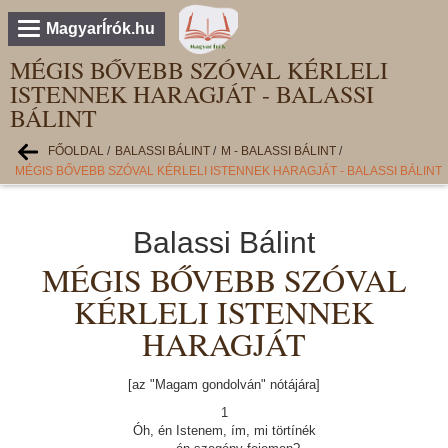
MagyarÍrók.hu
MÉGIS BŐVEBB SZÓVAL KÉRLELI
ISTENNEK HARAGJÁT - BALASSI
BÁLINT
FŐOLDAL
/
BALASSI BÁLINT
/
M - BALASSI BÁLINT
/
MÉGIS BŐVEBB SZÓVAL KÉRLELI ISTENNEK HARAGJÁT - BALASSI BÁLINT
Balassi Bálint
MÉGIS BŐVEBB SZÓVAL
KÉRLELI ISTENNEK
HARAGJÁT
[az "Magam gondolván" nótájára]
1
Óh, én Istenem, ím, mi törtínék