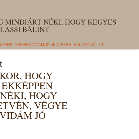
 MINDJÁRT NÉKI, HOGY KEGYES
LASSI BÁLINT
SZERELMÉBEN S VIDÁM JÓ KEDVÉBEN - BALASSI BÁLINT
t
KOR, HOGY
, EKKÉPPEN
NÉKI, HOGY
ETVÉN, VÉGYE
VIDÁM JÓ
N