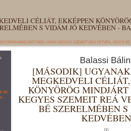
EDVELI CÉLIÁT, EKKÉPPEN KÖNYÖRÖG
RELMÉBEN S VIDÁM JÓ KEDVÉBEN - BA
ÖNYÖRÖG MINDJÁRT NÉKI, HOGY KEGYES SZEMEIT REÁ VETVÉN, VÉGYE BÉ 
Balassi Bálin
I
[MÁSODIK] UGYANAK
MEGKEDVELI CÉLIÁT
KÖNYÖRÖG MINDJÁRT 
E BÉ
KEGYES SZEMEIT REÁ V
N -
BÉ SZERELMÉBEN S 
KEDVÉBE
(1)