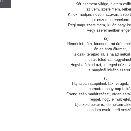
NT
Két szemem világa, életem csill
szívem, szerelmem, lelke
Kinek módján, nevén, szaván, szép 
jut eszembe énnékem
Régi nagy szerelmem, ki lőn nagy k
végy szerelmedben énge
(2)
Reménlett jóm, kincsem, mi örömmel
én ez árva éltemet,
Ki csak terajtad áll, s nálad nélkül 
csak tőled vár kegyelmet
Hogyha útálod azt, ki téged néz s vi
s magánál inkább szeret
(3)
Hajnalban szépülnek fák, virágok, 
harmaton hogy nap felkél
Cseng szép madárszózat, vígan sétál
reggel, hogy elmúlt éjfél
Újul zöld bokor is, de nékem akko
gondom csak merő veszé