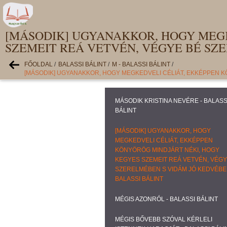
[MÁSODIK] UGYANAKKOR, HOGY MEGK
SZEMEIT REÁ VETVÉN, VÉGYE BÉ SZE
FŐOLDAL
/
BALASSI BÁLINT
/
M - BALASSI BÁLINT
/
[MÁSODIK] UGYANAKKOR, HOGY MEGKEDVELI CÉLIÁT, EKKÉPPEN K
MÁSODIK KRISTINA NEVÉRE - BALASS
BÁLINT
[MÁSODIK] UGYANAKKOR, HOGY
MEGKEDVELI CÉLIÁT, EKKÉPPEN
KÖNYÖRÖG MINDJÁRT NÉKI, HOGY
KEGYES SZEMEIT REÁ VETVÉN, VÉGY
SZERELMÉBEN S VIDÁM JÓ KEDVÉBE
BALASSI BÁLINT
MÉGIS AZONRÓL - BALASSI BÁLINT
MÉGIS BŐVEBB SZÓVAL KÉRLELI