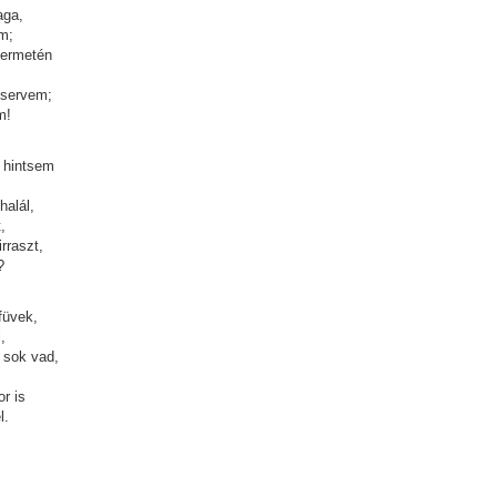
aga,
m;
termetén
eservem;
m!
 hintsem
halál,
,
rraszt,
?
füvek,
,
 sok vad,
,
r is
l.