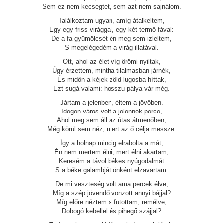
Sem ez nem kecsegtet, sem azt nem sajnálom.
Találkoztam ugyan, amíg átalkeltem,
Egy-egy friss virággal, egy-két termő fával:
De a fa gyümölcsét én meg sem izleltem,
S megelégedém a virág illatával.
Ott, ahol az élet víg örömi nyiltak,
Úgy érzettem, mintha tilalmasban járnék,
És midőn a kéjek zöld lugosba híttak,
Ezt sugá valami: hosszu pálya vár még.
Jártam a jelenben, éltem a jövőben.
Idegen város volt a jelennek perce,
Ahol meg sem áll az útas átmenőben,
Még körül sem néz, mert az ő célja messze.
Így a holnap mindig elrabolta a mát,
Én nem mertem élni, mert élni akartam;
Keresém a távol békes nyúgodalmát
S a béke galambját önként elzavartam.
De mi veszteség volt ama percek élve,
Míg a szép jövendő vonzott annyi bájjal?
Míg előre néztem s futottam, remélve,
Dobogó kebellel és pihegő szájjal?