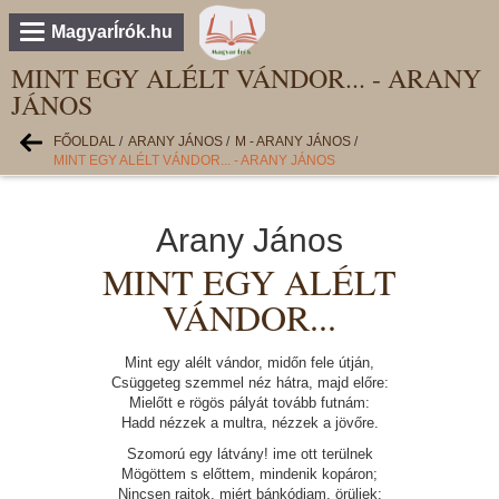
MagyarÍrók.hu
MINT EGY ALÉLT VÁNDOR... - ARANY
JÁNOS
FŐOLDAL
/
ARANY JÁNOS
/
M - ARANY JÁNOS
/
MINT EGY ALÉLT VÁNDOR... - ARANY JÁNOS
Arany János
MINT EGY ALÉLT
VÁNDOR...
Mint egy alélt vándor, midőn fele útján,
Csüggeteg szemmel néz hátra, majd előre:
Mielőtt e rögös pályát tovább futnám:
Hadd nézzek a multra, nézzek a jövőre.
Szomorú egy látvány! ime ott terülnek
Mögöttem s előttem, mindenik kopáron;
Nincsen rajtok, miért bánkódjam, örüljek: