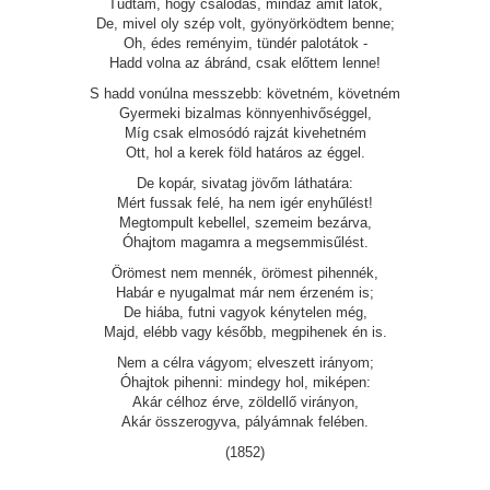
Tudtam, hogy csalódás, mindaz amit látok,
De, mivel oly szép volt, gyönyörködtem benne;
Oh, édes reményim, tündér palotátok -
Hadd volna az ábránd, csak előttem lenne!
S hadd vonúlna messzebb: követném, követném
Gyermeki bizalmas könnyenhivőséggel,
Míg csak elmosódó rajzát kivehetném
Ott, hol a kerek föld határos az éggel.
De kopár, sivatag jövőm láthatára:
Mért fussak felé, ha nem igér enyhűlést!
Megtompult kebellel, szemeim bezárva,
Óhajtom magamra a megsemmisűlést.
Örömest nem mennék, örömest pihennék,
Habár e nyugalmat már nem érzeném is;
De hiába, futni vagyok kénytelen még,
Majd, elébb vagy később, megpihenek én is.
Nem a célra vágyom; elveszett irányom;
Óhajtok pihenni: mindegy hol, miképen:
Akár célhoz érve, zöldellő virányon,
Akár összerogyva, pályámnak felében.
(1852)