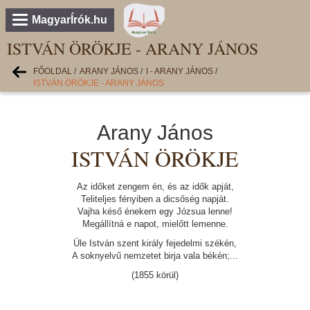
MagyarÍrók.hu
ISTVÁN ÖRÖKJE - ARANY JÁNOS
FŐOLDAL
/
ARANY JÁNOS
/
I - ARANY JÁNOS
/
ISTVÁN ÖRÖKJE - ARANY JÁNOS
Arany János
ISTVÁN ÖRÖKJE
Az időket zengem én, és az idők apját,
Teliteljes fényiben a dicsőség napját.
Vajha késő énekem egy Józsua lenne!
Megállítná e napot, mielőtt lemenne.
Üle István szent király fejedelmi székén,
A soknyelvű nemzetet birja vala békén;...
(1855 körül)