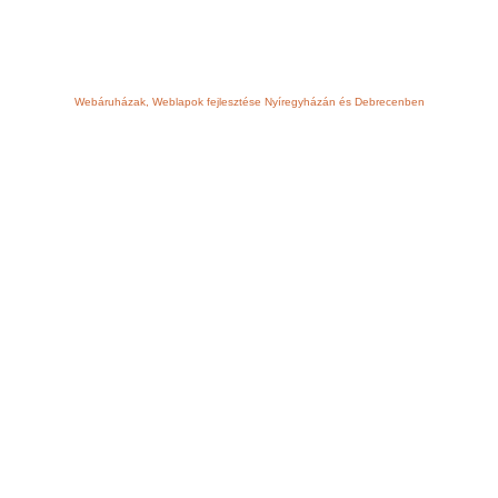
Webáruházak, Weblapok fejlesztése Nyíregyházán és Debrecenben