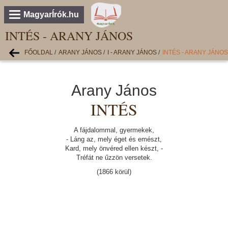
MagyarÍrók.hu
INTÉS - ARANY JÁNOS
FŐOLDAL
/
ARANY JÁNOS
/
I - ARANY JÁNOS
/
INTÉS - ARANY JÁNOS
Arany János
INTÉS
A fájdalommal, gyermekek,
- Láng az, mely éget és emészt,
Kard, mely önvéred ellen készt, -
Tréfát ne űzzön versetek.
(1866 körül)