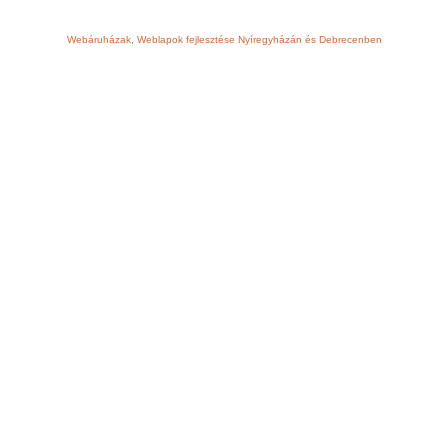
Webáruházak, Weblapok fejlesztése Nyíregyházán és Debrecenben