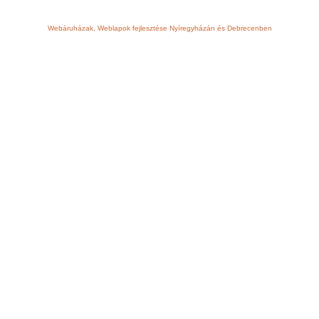
Webáruházak, Weblapok fejlesztése Nyíregyházán és Debrecenben