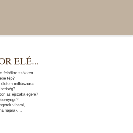
R ELÉ...
om felhőkre szökken
kébe tép?
életem milliószoros
mberiség?
zon az éjszaka egére?
lebernyege?
ngerek viharai,
a hajára?....