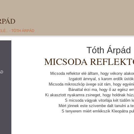
RPÁD
É... - TÓTH ÁRPÁD
Tóth Árpád
MICSODA REFLEKTO
ÁD
Micsoda reflektor elé álltam, hogy vékony alak
Izgatott árnnyal, s karom erdők üstö
Micsoda mikroszkóp üvege süt rám, hogy egyéni 
Bánattal érzi ma, hogy ő az egész e
Ki akasztott nyakamra zsineget, hogy holdnak húz
S micsoda vágyak vitorlája két tüdőm 
Mért jönnek este szívembe dalt tanulni a te
S tenyerem miért emlékszik Kleopátra puh