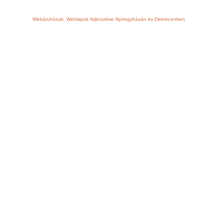
Webáruházak, Weblapok fejlesztése Nyíregyházán és Debrecenben