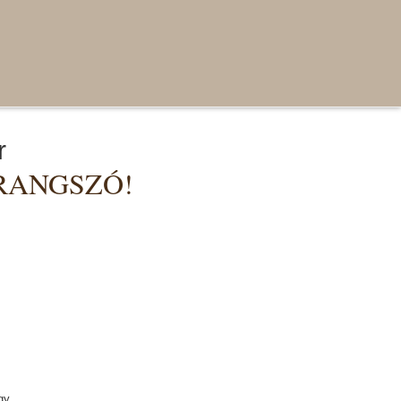
r
ARANGSZÓ!
gy