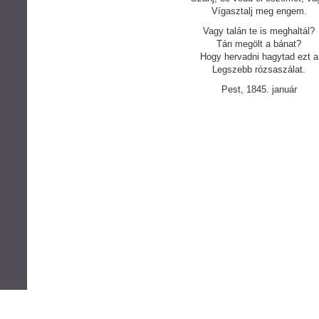
Vígasztalj meg engem.
Vagy talán te is meghaltál?
Tán megölt a bánat?
Hogy hervadni hagytad ezt a
Legszebb rózsaszálat.
Pest, 1845. január