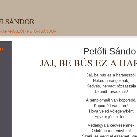
FI SÁNDOR
A HARANGSZÓ! - PETŐFI SÁNDOR
Petőfi Sándo
FI
JAJ, BE BÚS EZ A H
Jaj, be bús ez a harangszó!
Neked harangoznak,
Kedves, hervadt rózsaszála
Tizenöt tavasznak!
A templomnál van koporsód,
Koporsód van itten!
Hova veled vőlegényként
Egykor jőni hittem.
Védangyala kedvesemnek
R
Odafönn a mennyben!
Szánj, és vedd el eszemet, va