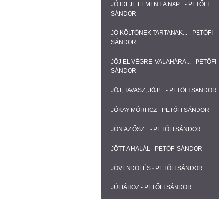
JÓ IDEJE LEMENT A NAP... - PETŐFI
SÁNDOR
JÓ KÖLTŐNEK TARTANAK... - PETŐFI
SÁNDOR
JŐJ EL VÉGRE, VALAHÁRA... - PETŐFI
SÁNDOR
JŐJ, TAVASZ, JŐJ!... - PETŐFI SÁNDOR
JÓKAY MÓRHOZ - PETŐFI SÁNDOR
JÖN AZ ŐSZ... - PETŐFI SÁNDOR
JÖTT A HALÁL - PETŐFI SÁNDOR
JÖVENDÖLÉS - PETŐFI SÁNDOR
JÚLIÁHOZ - PETŐFI SÁNDOR