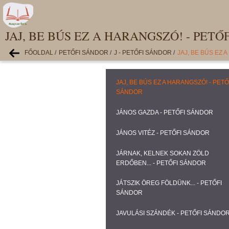
JAJ, BE BÚS EZ A HARANGSZÓ! - PETŐ
FŐOLDAL
/
PETŐFI SÁNDOR
/
J - PETŐFI SÁNDOR
/
JAJ, BE BÚS EZ 
JAJ, BE BÚS EZ A HARANGSZÓ! - PETŐ
SÁNDOR
JÁNOS GAZDA - PETŐFI SÁNDOR
JÁNOS VITÉZ - PETŐFI SÁNDOR
JÁRNAK, KELNEK SOKAN ZÖLD
ERDŐBEN... - PETŐFI SÁNDOR
JÁTSZIK ÖREG FÖLDÜNK... - PETŐFI
SÁNDOR
JAVULÁSI SZÁNDÉK - PETŐFI SÁNDO