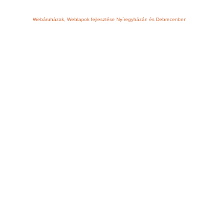
Webáruházak, Weblapok fejlesztése Nyíregyházán és Debrecenben