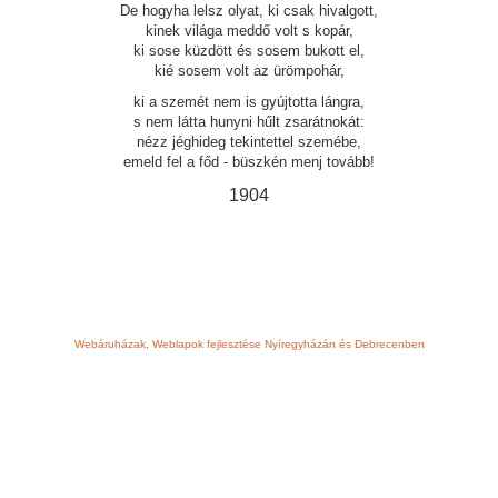
De hogyha lelsz olyat, ki csak hivalgott,
kinek világa meddő volt s kopár,
ki sose küzdött és sosem bukott el,
kié sosem volt az ürömpohár,
ki a szemét nem is gyújtotta lángra,
s nem látta hunyni hűlt zsarátnokát:
nézz jéghideg tekintettel szemébe,
emeld fel a főd - büszkén menj tovább!
1904
Webáruházak, Weblapok fejlesztése Nyíregyházán és Debrecenben