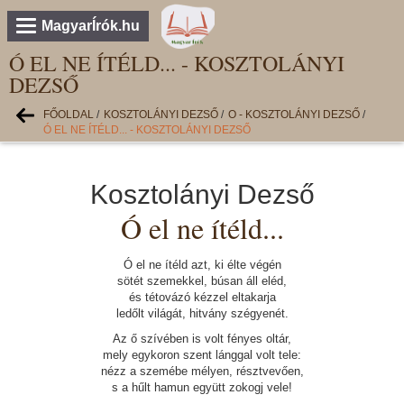
MagyarÍrók.hu
Ó EL NE ÍTÉLD... - KOSZTOLÁNYI
DEZSŐ
FŐOLDAL
/
KOSZTOLÁNYI DEZSŐ
/
O - KOSZTOLÁNYI DEZSŐ
/
Ó EL NE ÍTÉLD... - KOSZTOLÁNYI DEZSŐ
Kosztolányi Dezső
Ó el ne ítéld...
Ó el ne ítéld azt, ki élte végén
sötét szemekkel, búsan áll eléd,
és tétovázó kézzel eltakarja
ledőlt világát, hitvány szégyenét.
Az ő szívében is volt fényes oltár,
mely egykoron szent lánggal volt tele:
nézz a szemébe mélyen, résztvevően,
s a hűlt hamun együtt zokogj vele!